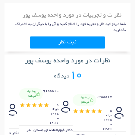
نظرات و تجربیات در مورد واحده یوسف پور
شما می‌توانید نظر و تجربه خود را اعلام کنید و آن را با دیگران به اشتراک
بگذارید
ثبت نظر
نظرات در مورد واحده یوسف پور
10
دیدگاه
91xxx10
پیشنهاد
x57
می‌کنم
03xxx17
پیشنهاد
می‌کنم
8
8
خرداد
5
خردا
1405
مرداد
405
-
1405
-
18:26
-
:21
23:40
دکتر فوق‌العاده ای هستن هر
دکتر خیلی حا