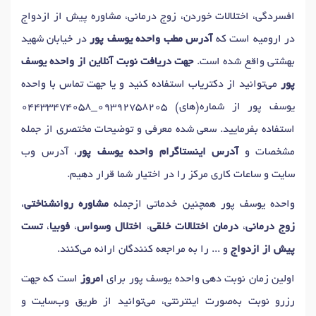
افسردگی، اختلالات خوردن، زوج درمانی، مشاوره پیش از ازدواج
در ارومیه است که
آدرس مطب واحده یوسف پور
در خیابان شهید
بهشتی واقع شده است.
جهت دریافت نوبت آنلاین از واحده یوسف
پور
می‌توانید از دکتریاب استفاده کنید و یا جهت تماس با واحده
یوسف پور از شماره(های)
04433474058_09392758205
استفاده بفرمایید. سعی شده معرفی و توضیحات مختصری از جمله
مشخصات و
آدرس اینستاگرام واحده یوسف پور
، آدرس وب
سایت و ساعات کاری مرکز را در اختیار شما قرار دهیم.
واحده یوسف پور همچنین خدماتی ازجمله
مشاوره روانشناختی
،
زوج درمانی
،
درمان اختلالات خلقی
،
اختلال وسواس
،
فوبیا
،
تست
پیش از ازدواج
و ... را به مراجعه کنندگان ارائه می‌کنند.
اولین زمان نوبت دهی واحده یوسف پور برای
امروز
است که جهت
رزرو نوبت به‌صورت اینترنتی، می‌توانید از طریق وب‌سایت و