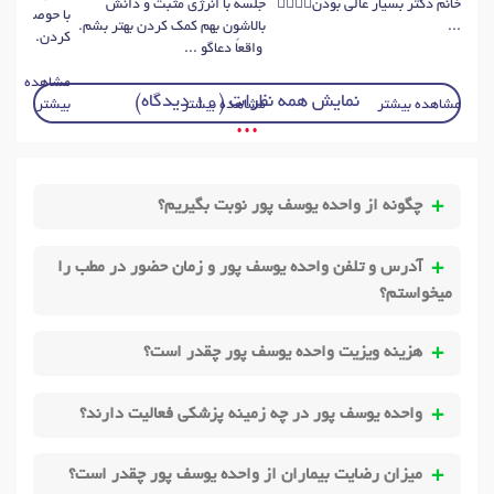
خانم دکتر بسیار عالی بودن👌🏼👌🏼
جلسه با انرژی مثبت و دانش
با حوصله گوش
...
بالاشون بهم کمک کردن بهتر بشم.
کردن. ممنون
واقعاً دعاگو ...
مشاهده
نمایش همه نظرات (10 دیدگاه)
مشاهده بیشتر
مشاهده بیشتر
بیشتر
• • •
چگونه از واحده یوسف پور نوبت بگیریم؟
آدرس و تلفن واحده یوسف پور و زمان حضور در مطب را
میخواستم؟
هزینه ویزیت واحده یوسف پور چقدر است؟
واحده یوسف پور در چه زمینه پزشکی فعالیت دارند؟
میزان رضایت بیماران از واحده یوسف پور چقدر است؟