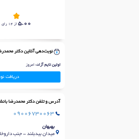
5.00
از 14 رای
نوبت‌دهی آنلاین دکتر محمدرض
اولین تایم آزاد:
امروز
دریافت نو
آدرس و تلفن دکتر محمدرضا بانش
09006730063
بهبهان
میدان بیدبلند - جنب داروخا