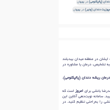
ندان (پالپکتومی)
در بهبهان
مپوزیت دندان (ونیر)
در بهبهان
انشی، جراح و دکترای دندانپزشک در شهر بهبهان با شماره نظام پزشکی 194033، مطب ایشان در منطقه میدان بیدبلند
 به تشخیص، درمان یا مشاوره در
رمان ریشه دندان (پالپکتومی)
،
امروز
است که
د. سامانه نوبت‌دهی آنلاین این
شی را به‌راحتی تنظیم کنید. در