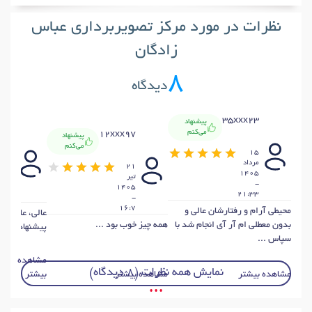
نظرات در مورد مرکز تصویربرداری عباس
زادگان
8
دیدگاه
35xxx23
پیشنهاد
x31
می‌کنم
12xxx97
پیشنهاد
می‌کنم
15
مرداد
11
21
1405
اردي
تير
-
1405
21:33
0:19
-
16:7
محیطی آرام و رفتارشان عالی و
عالی، عالی. م
بدون معطلی ام آر آی انجام شد با
همه چیز خوب بود ...
پیشنهاد میکنم
سپاس ...
مشاهده
نمایش همه نظرات (8 دیدگاه)
مشاهده بیشتر
مشاهده بیشتر
بیشتر
• • •