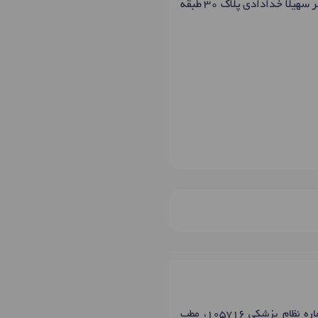
سعادت آباد، بلوار پاکنژاد، بالاتر از بلوار دریا، نبش کوچه گل اذین، ساختمان پزشکان بالای داروخانه دکتر سهیلا خدادادی پلاک ۳۰ طبقه
خانم دکتر لیلا نجم افشار، متخصص قلب و عروق و فلوشیپ اکوکاردیوگرافی پیشرفته در شهر تهران با شماره نظام پزشکی 105716، مطب