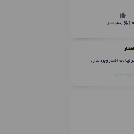
%1
رضایتمندی
افشار
 لیلا نجم افشار وجود ندارد.
وره تلفنی