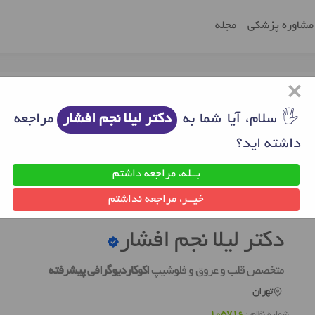
مشاوره پزشکی
مجله
×
🖐 سلام، آیا شما به
دکتر لیلا نجم افشار
مراجعه
داشته اید؟
بــله، مراجعه داشتم
ن
دکتر اکوکاردیوگرافی تهران
دکتر لیلا نجم افشار
خیــر، مراجعه نداشتم
دکتر لیلا نجم افشار
متخصص قلب و عروق و فلوشیپ
اکوکاردیوگرافی پیشرفته
تهران
شماره نظام :
105716