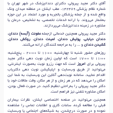
دکتر
سفید کردن دندان (بلیچینگ)
در تهران
آقای دکتر مجید پیرولی، دکترای دندانپزشک در شهر تهران با
شماره نظام پزشکی 142489، مطب ایشان در منطقه میدان ونک
دکتر
دندان مصنوعی
در تهران
دکتر
معاینه دندان (عمومی)
در تهران
واقع شده و از جمله پزشکان باتجربه و مورد اعتماد در این حوزه
دکتر
صاف کردن دندان
در تهران
به‌شمار می‌روند. با ارائه خدمات تخصصی، به تشخیص، درمان یا
مشاوره در زمینه دندانپزشک می‌پردازند.
دکتر
جرم گیری (بروساژ) دندان
در تهران
دکتر مجید پیرولی همچنین خدماتی ازجمله
عفونت (آبسه) دندان
،
دکتر
لیزر دندانپزشکی
در تهران
دندان دیابتی
،
پولیش دندان
،
لمینت دندان
،
روکش دندان
،
دکتر
آلوئولکتومی (جراح دندانپزشکی)
در تهران
کشیدن دندان
و ... را به مراجعه کنندگان ارائه می‌کنند.
دکتر
پرکردن دندان
در تهران
دکتر
روکش زیرکونیوم دندان
در تهران
روزهای حضور شنبه تا چهارشنبه: 11:00 تا 20:00 ، پنج‌شنبه:
11:00 تا 17:00 است که اولین زمان نوبت دهی دکتر مجید
دکتر
دندان درد
در تهران
دکتر
دندان قروچه (بروکسیسم)
در تهران
پیرولی برای
امروز
است که جهت رزرو نوبت به‌صورت اینترنتی،
دکتر
دندانپزشکی ترمیمی
در تهران
می‌توانید از طریق وب‌سایت و اپلیکیشن نوبت دهی دکتریاب
دکتر
پروتزهای دندانی (پروستودانتیکس)
در تهران
اقدام نمایید. سامانه نوبت‌دهی آنلاین این وب‌سایت به شما این
امکان را می‌دهد که در هر زمان و از هر مکان، وقت ملاقات خود با
دکتر
کامپوزیت دندان (ونیر)
در تهران
دکتر
عصب کشی دندان
در تهران
دکتر مجید پیرولی را به‌راحتی تنظیم کنید. در صورت فعال بودن،
دکتر
پیوند استخوان ایمپلنت های دندانی
در تهران
امکان مشاوره تلفنی نیز فراهم است.
دکتر
ایمپلنت دندان
در تهران
دکتر
افزایش طول تاج دندان
در تهران
همچنین می‌توانید در صفحه اختصاصی ایشان، نظرات بیماران
قبلی را مطالعه کرده، ساعات کاری و اطلاعات تماس را مشاهده
دکتر
دندان نهفته
در تهران
دکتر
اکسپوژر دندان نهفته
در تهران
نموده و در صورت درج‌شدن، به شبکه‌های اجتماعی یا وب‌سایت