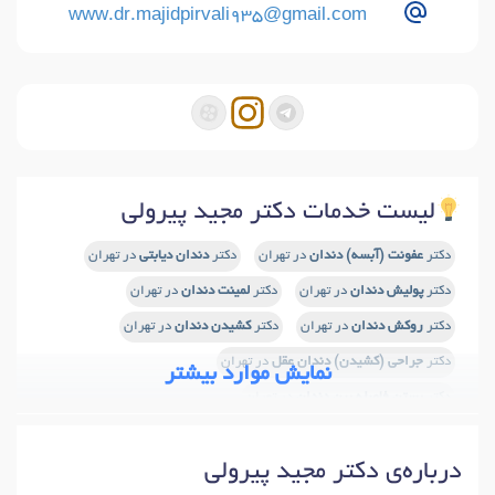
www.dr.majidpirvali935@gmail.com
لیست خدمات دکتر مجید پیرولی
دکتر
عفونت (آبسه) دندان
در تهران
دکتر
دندان دیابتی
در تهران
دکتر
پولیش دندان
در تهران
دکتر
لمینت دندان
در تهران
دکتر
روکش دندان
در تهران
دکتر
کشیدن دندان
در تهران
دکتر
جراحی (کشیدن) دندان عقل
در تهران
نمایش موارد بیشتر
دکتر
بستن فاصله بین دندان
در تهران
دکتر
درمان ریشه دندان (پالپکتومی)
در تهران
درباره‌ی دکتر مجید پیرولی
دکتر
پروفیلاکسی دندان
در تهران