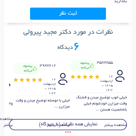
بگذارید
ثبت نظر
نظرات در مورد دکتر مجید پیرولی
6
دیدگاه
35xxx55
پیشنهاد
39xxx12
پیشنهاد
می‌کنم
می‌کنم
12
12
ارديبهشت
ارديبهشت
1405 -
1405 -
16:2
0:27
خیلی خوب توضیح میدن و قشنگ
خیلی با حوصله توضیح میدن و وقت
وقت میزارن خودشونم خیلی
واقعا وج
میزارن ...
باشخصیت هستن ...
مشاهده
نمایش همه نظرات (6 دیدگاه)
مشاهده بیشتر
مشاهده بیشتر
بیشتر
• • •