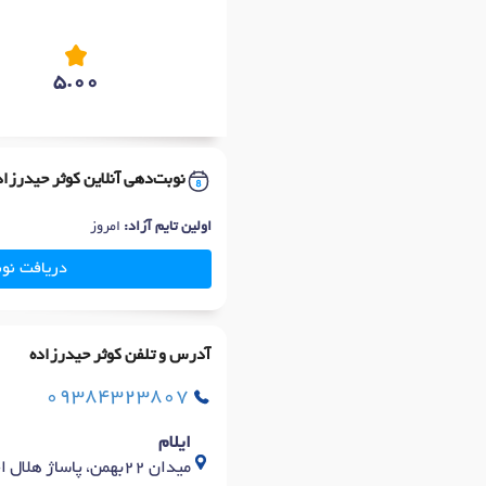
5.00
نوبت‌دهی آنلاین کوثر حیدرزاد
اولین تایم آزاد:
امروز
دریافت نو
آدرس و تلفن کوثر حیدرزاده
09384323807
ایلام
میدان ۲۲بهمن، پاساژ هلال احمر طبقه بالا، مرکز مشاوره خانواه مهر ایلام