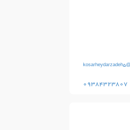
kosarheydarzadeh5@
09384323807