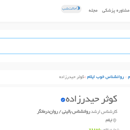
🌗حالت‌شب
مشاوره پزشکی
مجله
م
روانشناس خوب ایلام
کوثر حیدرزاده
کوثر حیدرزاده
کارشناس ارشد
روانشناس بالینی / روان‌درمانگر
ایلام
شماره نظام :
78865