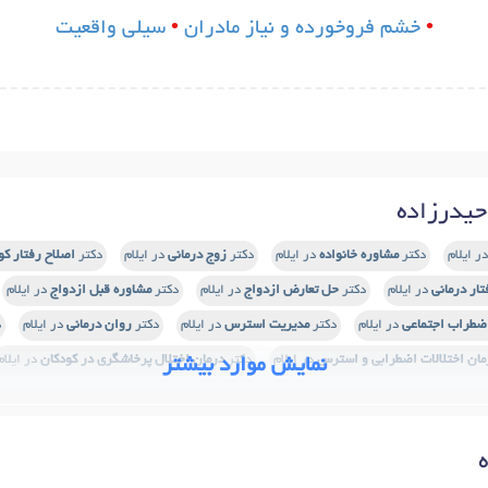
•
خشم فروخورده و نیاز مادران
•
سیلی واقعیت
یدرزاده
ر ایلام
دکتر
مشاوره خانواده
در ایلام
دکتر
زوج درمانی
در ایلام
دکتر
اصلاح رفتار کو
تار درمانی
در ایلام
دکتر
حل تعارض ازدواج
در ایلام
دکتر
مشاوره قبل ازدواج
در ایلام
ضطراب اجتماعی
در ایلام
دکتر
مدیریت استرس
در ایلام
دکتر
روان درمانی
در ایلام
د
مان اختلالات اضطرابی و استرس
در ایلام
دکتر
درمان اختلال پرخاشگری در کودکان
در ایلام
نمایش موارد بیشتر