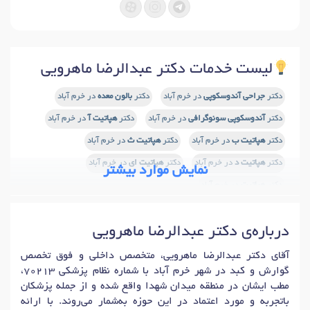
لیست خدمات دکتر عبدالرضا ماهرویی
دکتر
جراحی آندوسکوپی
در خرم آباد
دکتر
بالون معده
در خرم آباد
دکتر
آندوسکوپی سونوگرافی
در خرم آباد
دکتر
هپاتیت آ
در خرم آباد
دکتر
هپاتیت ب
در خرم آباد
دکتر
هپاتیت ث
در خرم آباد
دکتر
هپاتیت د
در خرم آباد
دکتر
هپاتیت ای
در خرم آباد
نمایش موارد بیشتر
دکتر
هپاتیت
در خرم آباد
دکتر
سندرم روده تحریک پذیر (IBS)
در خرم آباد
درباره‌ی دکتر عبدالرضا ماهرویی
دکتر
کرون (التهاب روده)
در خرم آباد
دکتر
التهاب روده
در خرم آباد
دکتر
کولونوسکوپی
در خرم آباد
آقای دکتر عبدالرضا ماهرویی، متخصص داخلی و فوق تخصص
گوارش و کبد در شهر خرم آباد با شماره نظام پزشکی 70213،
دکتر
آندوسکوپی معده (گاستروسکوپی)
در خرم آباد
مطب ایشان در منطقه میدان شهدا واقع شده و از جمله پزشکان
دکتر
بوتاکس معده
در خرم آباد
دکتر
هپاتیت ویروسی
در خرم آباد
باتجربه و مورد اعتماد در این حوزه به‌شمار می‌روند. با ارائه