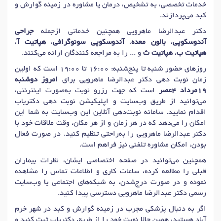
خدمات تخصصی، به تشخیص، درمان یا مشاوره در زمینه گوارش و
کبد می‌پردازند.
دکتر عبدالرضا ماهرویی همچنین خدماتی ازجمله
جراحی
آندوسکوپی
،
بالون معده
،
آندوسکوپی سونوگرافی
،
هپاتیت آ
،
هپاتیت ب
،
هپاتیت ث
و ... را به مراجعه کنندگان ارائه می‌کنند.
روزهای حضور شنبه تا پنج‌شنبه: 16:00 تا 19:00 است که اولین
زمان نوبت دهی دکتر عبدالرضا ماهرویی برای
امروز دوشنبه
19مرداد 4عصر
است که جهت رزرو نوبت به‌صورت اینترنتی،
می‌توانید از طریق وب‌سایت و اپلیکیشن نوبت دهی دکتریاب
اقدام نمایید. سامانه نوبت‌دهی آنلاین این وب‌سایت به شما این
امکان را می‌دهد که در هر زمان و از هر مکان، وقت ملاقات خود با
دکتر عبدالرضا ماهرویی را به‌راحتی تنظیم کنید. در صورت فعال
بودن، امکان مشاوره تلفنی نیز فراهم است.
همچنین می‌توانید در صفحه اختصاصی ایشان، نظرات بیماران
قبلی را مطالعه کرده، ساعات کاری و اطلاعات تماس را مشاهده
نموده و در صورت درج‌شدن، به شبکه‌های اجتماعی یا وب‌سایت
رسمی دکتر عبدالرضا ماهرویی دسترسی پیدا کنید.
اگر به دنبال پزشکی مجرب در زمینه گوارش و کبد در شهر خرم
آباد هستید، همین حالا نوبت خود را از طریق دکتریاب ثبت کنید و