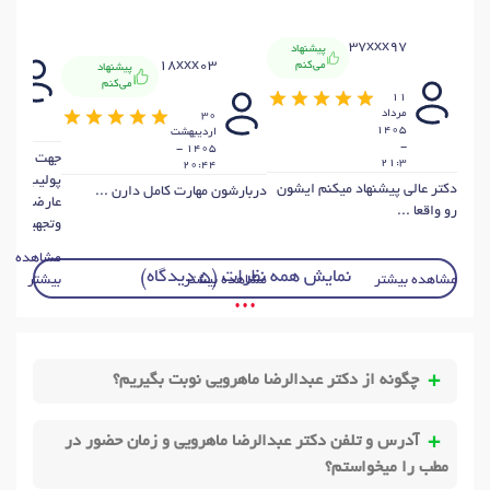
85
37xxx97
پیشنهاد
18xxx03
می‌کنم
پیشنهاد
19
می‌کنم
11
ار
مرداد
30
1405
ارديبهشت
42
-
1405 -
جهت پولیپ 
21:3
20:44
پولیب بردا
دکتر عالی پیشنهاد میکنم ایشون
دربارشون مهارت کامل دارن ...
عارضه باوس
رو واقعا ...
وتجهیزات م
مشاهده
نمایش همه نظرات (5 دیدگاه)
مشاهده بیشتر
مشاهده بیشتر
بیشتر
• • •
چگونه از دکتر عبدالرضا ماهرویی نوبت بگیریم؟
آدرس و تلفن دکتر عبدالرضا ماهرویی و زمان حضور در
مطب را میخواستم؟