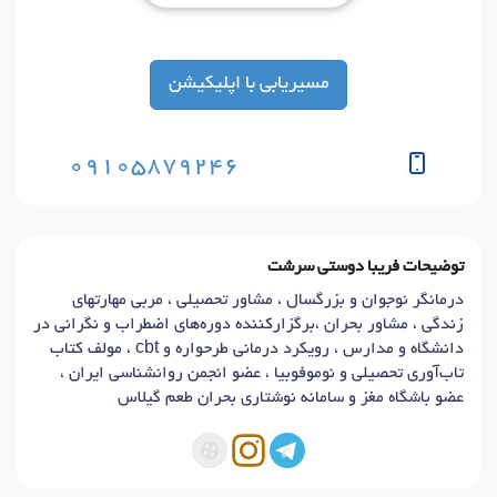
مسیریابی با اپلیکیشن
09105879246
توضیحات فریبا دوستی سرشت
درمانگر نوجوان و بزرگسال ، مشاور تحصیلی ، مربی مهارتهای
زندگی ، مشاور بحران ،برگزارکننده دوره‌های اضطراب و نگرانی در
دانشگاه و مدارس ، رویکرد درمانی طرحواره و cbt ، مولف کتاب
تاب‌آوری تحصیلی و نوموفوبیا ، عضو انجمن روانشناسی ایران ،
عضو باشگاه مغز و سامانه نوشتاری بحران طعم گیلاس