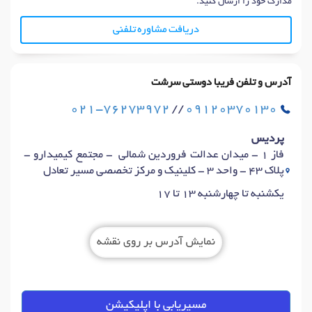
مدارک خود را ارسال کنید.
دریافت مشاوره تلفنی
آدرس و تلفن فریبا دوستی سرشت
021-76273972
//
09120370130
پردیس
فاز 1 - میدان عدالت فروردین شمالی - مجتمع کیمیدارو -
پلاک 43 - واحد 3 - کلینیک و مرکز تخصصی مسیر تعادل
یکشنبه تا چهارشنبه 13 تا 17
نمایش آدرس بر روی نقشه
مسیریابی با اپلیکیشن