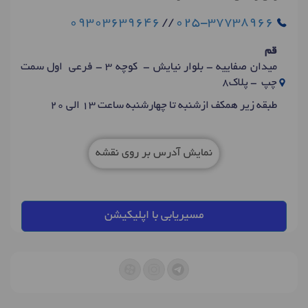
09303639646
//
025-37738966
قم
میدان صفاییه - بلوار نیایش - کوچه 3 - فرعی اول سمت
چپ - پلاک8
طبقه زیر همکف ازشنبه تا چهارشنبه ساعت 13 الی 20
نمایش آدرس بر روی نقشه
مسیریابی با اپلیکیشن