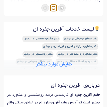
قاطعیت، ارتباط موثر، کنترل خشم، مدیریت استرس وکنترل خلق
منفی، مدیریت استفاده از فضای مجازی، پیشگیری از اعتیاد و
رفتارهای پرخطر دوران نوجوانی، پرورش مهارت های اجتماعی و
اعتماد به نفس در کودکان و نوجوان
لیست خدمات آفرین جفره ای
دکتر
مشاور نوجوان
در بوشهر
دکتر
مشاوره تحصیلی
در بوشهر
دکتر
مشاوره ارتباط والدین و فرزندان
در بوشهر
دکتر
مشاوره روانشناختی
در بوشهر
دکتر
روانسنجی
در بوشهر
دکتر
درمان اختلالات خلقی
در بوشهر
دکتر
اختلال وسواس
در بوشهر
نمایش موارد بیشتر
دکتر
آزمون های هوش
در بوشهر
دکتر
آزمون شخصیت
در بوشهر
دکتر
تست پیش از ازدواج
در بوشهر
درباره‌ی آفرین جفره ای
دکتر
آموزش مهارتهای زندگی
در بوشهر
دکتر
آموزش مهارتهای ارتباطی
در بوشهر
خانم آفرین جفره ای
کارشناس ارشد روانشناسی و مشاوره در
دکتر
درمان تحلیلی / روانکاوی
در بوشهر
دکتر
اضطراب
در بوشهر
بوشهر است که
آدرس مطب آفرین جفره ای
در خیابان سنگی واقع