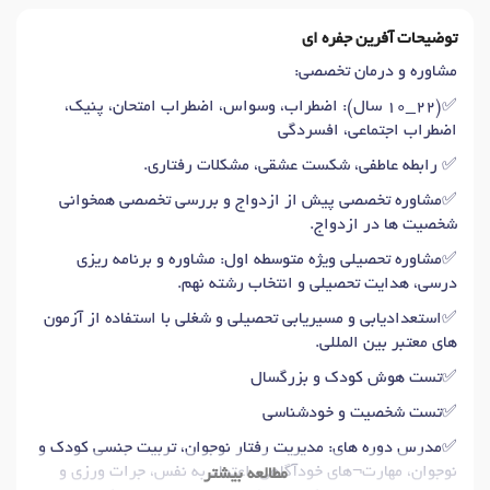
توضیحات آفرین جفره ای
مشاوره و درمان تخصصی:
✅️(۲۲_۱۰ سال): اضطراب، وسواس، اضطراب امتحان، پنیک،
اضطراب اجتماعی، افسردگی
✅️ رابطه عاطفی، شکست عشقی، مشکلات رفتاری.
✅️مشاوره تخصصی پیش از ازدواج و بررسی تخصصی همخوانی
شخصیت ها در ازدواج.
✅️مشاوره تحصیلی ویژه متوسطه اول: مشاوره و برنامه ریزی
درسی، هدایت تحصیلی و انتخاب رشته نهم.
✅️استعدادیابی و مسیریابی تحصیلی و شغلی با استفاده از آزمون
های معتبر بین المللی.
✅️تست هوش کودک و بزرگسال
✅️تست شخصیت و خودشناسی
✅️مدرس دوره های: مدیریت رفتار نوجوان، تربیت جنسی کودک و
نوجوان، مهارت¬های خودآگاهی، اعتماد به نفس، جرات ورزی و
مطالعه بیشتر