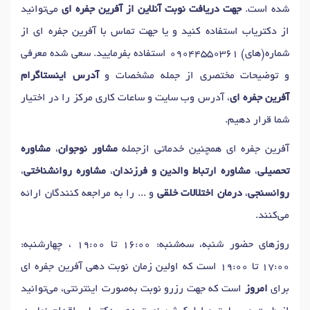
دکتر
مشاوره قبل ازدواج
در بوشهر
دکتر
مشاوره بهداشت روانی
در بوشهر
شده است.
جهت دریافت نوبت آنلاین از آفرین جفره ای
می‌توانید
دکتر
آسیب های روانی
در بوشهر
دکتر
اضطراب اجتماعی
در بوشهر
از دکتریاب استفاده کنید و یا جهت تماس با آفرین جفره ای از
دکتر
روان درمانی
در بوشهر
دکتر
افسردگی
در بوشهر
شماره(های)
09044550361
استفاده بفرمایید. سعی شده معرفی
دکتر
مشاوره فردی
در بوشهر
دکتر
افسردگی پس از زایمان
در بوشهر
و توضیحات مختصری از جمله مشخصات و
آدرس اینستاگرام
دکتر
درمان اختلالات اضطرابی و استرس
در بوشهر
آفرین جفره ای
، آدرس وب سایت و ساعات کاری مرکز را در اختیار
دکتر
مشاوره بعد از ازدواج
در بوشهر
شما قرار دهیم.
دکتر
درمان بیماری های اعصاب و روان بدون دارو
در بوشهر
آفرین جفره ای همچنین خدماتی ازجمله
مشاور نوجوان
،
مشاوره
دکتر
مشاور سوگ و فقدان
در بوشهر
تحصیلی
،
مشاوره ارتباط والدین و فرزندان
،
مشاوره روانشناختی
،
دکتر
مشاوره آنلاین و تلفنی
در بوشهر
دکتر
مشاوره خودشناسی
در بوشهر
روانسنجی
،
درمان اختلالات خلقی
و ... را به مراجعه کنندگان ارائه
دکتر
مشاوره کودک و نوجوان
در بوشهر
دکتر
استعدادیابی
در بوشهر
می‌کنند.
روزهای حضور شنبه، سه‌شنبه: 16:00 تا 19:00 ، چهارشنبه:
17:00 تا 19:00 است که اولین زمان نوبت دهی آفرین جفره ای
برای
امروز
است که جهت رزرو نوبت به‌صورت اینترنتی، می‌توانید