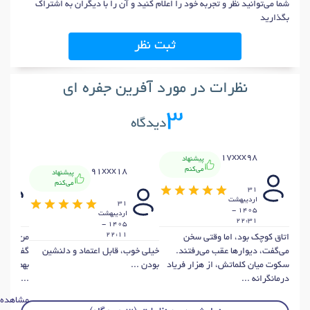
شما می‌توانید نظر و تجربه خود را اعلام کنید و آن را با دیگران به اشتراک
بگذارید
ثبت نظر
نظرات در مورد آفرین جفره ای
3
دیدگاه
17xxx98
پیشنهاد
می‌کنم
91xxx18
پیشنهاد
می‌کنم
31
ارديبهشت
31
1405 -
ارديبهشت
22:31
1405 -
22:11
اتاق کوچک بود، اما وقتی سخن
من خودسر
می‌گفت، دیوارها عقب می‌رفتند.
خیلی خوب، قابل اعتماد و دلنشین
گفتن هم 
سکوت میان کلماتش، از هزار فریاد
بودن ...
بهم کمک 
درمانگرانه ...
...
مشاهده