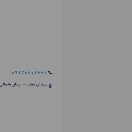
09170406671
میدان معلم - ایمان شمالی - کوچه 4 - ساختمان