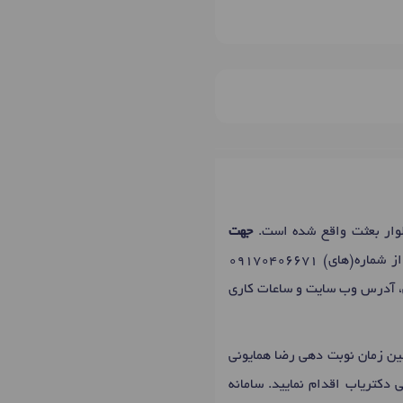
وار بعثت واقع شده است.
جهت
از شماره(های)
09170406671
، آدرس وب سایت و ساعات کاری
: 15:00 تا 21:00 ، سه‌شنبه، پنج‌شنبه: 09:00 تا 14:00 است که اولین زمان نوبت دهی رضا همایونی
دکتریاب اقدام نمایید. سامانه