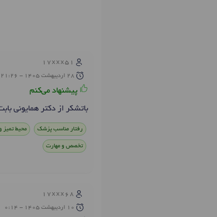
17xxx51
28 ارديبهشت 1405 - 21:26
پیشنهاد می‌کنم
باتشکر از دکتر همایونی بابت
رفتار مناسب پزشک
محیط تمیز و
تخصص و مهارت
17xxx68
10 ارديبهشت 1405 - 0:14