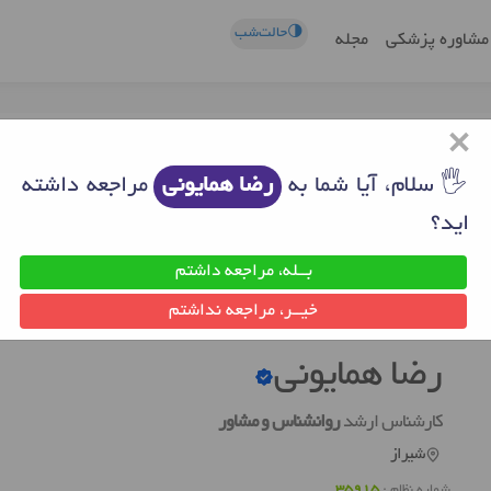
🌗حالت‌شب
مشاوره پزشکی
مجله
×
🖐 سلام، آیا شما به
رضا همایونی
مراجعه داشته
اید؟
بــله، مراجعه داشتم
از
روانشناس خوب شیراز
رضا همایونی
خیــر، مراجعه نداشتم
رضا همایونی
کارشناس ارشد
روانشناس و مشاور
شیراز
شماره نظام :
35915