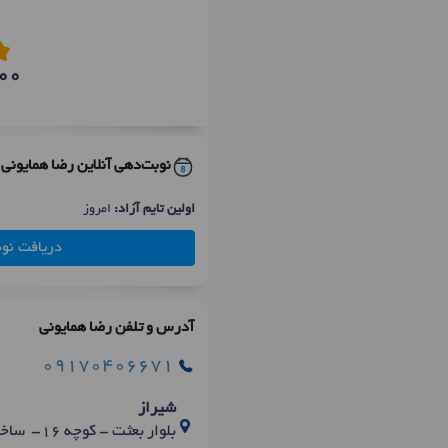
00
نوبت‌دهی آنلاین رضا همایونی
اولین تایم آزاد:
امروز
دریافت نو
آدرس و تلفن رضا همایونی
09170406671
شیراز
بلوار بعثت - کوچه 16- ساختمان مریم - طبقه 4