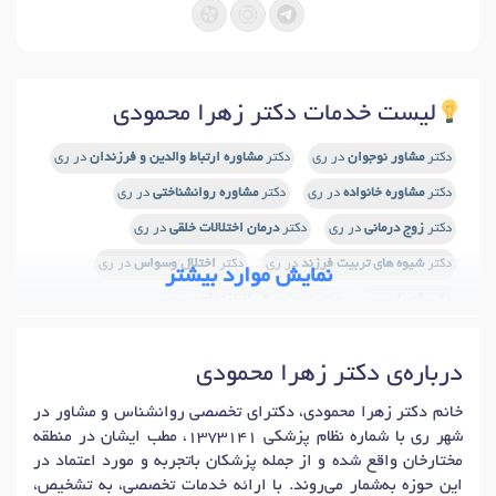
لیست خدمات دکتر زهرا محمودی
دکتر
مشاور نوجوان
در ری
دکتر
مشاوره ارتباط والدین و فرزندان
در ری
دکتر
مشاوره خانواده
در ری
دکتر
مشاوره روانشناختی
در ری
دکتر
زوج درمانی
در ری
دکتر
درمان اختلالات خلقی
در ری
دکتر
شیوه های تربیت فرزند
در ری
دکتر
اختلال وسواس
در ری
نمایش موارد بیشتر
دکتر
فوبیا
در ری
دکتر
تست پیش از ازدواج
در ری
دکتر
آموزش مهارتهای ارتباطی
در ری
درباره‌ی دکتر زهرا محمودی
دکتر
غربالگری اضطراب کودکان
در ری
دکتر
مشاوره طلاق
در ری
دکتر
مدیریت استرس
در ری
دکتر
افسردگی
در ری
خانم دکتر زهرا محمودی، دکترای تخصصی روانشناس و مشاور در
شهر ری با شماره نظام پزشکی 1373141، مطب ایشان در منطقه
دکتر
استرس
در ری
دکتر
افسردگی پس از زایمان
در ری
مختارخان واقع شده و از جمله پزشکان باتجربه و مورد اعتماد در
دکتر
درمان اختلالات اضطرابی و استرس
در ری
این حوزه به‌شمار می‌روند. با ارائه خدمات تخصصی، به تشخیص،