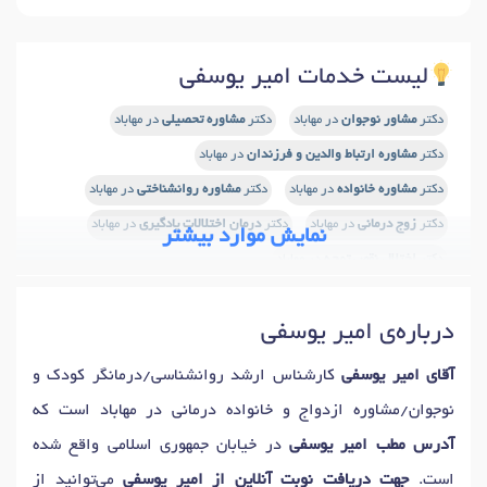
لیست خدمات امیر یوسفی
دکتر
مشاور نوجوان
در مهاباد
دکتر
مشاوره تحصیلی
در مهاباد
دکتر
مشاوره ارتباط والدین و فرزندان
در مهاباد
دکتر
مشاوره خانواده
در مهاباد
دکتر
مشاوره روانشناختی
در مهاباد
دکتر
زوج درمانی
در مهاباد
دکتر
درمان اختلالات یادگیری
در مهاباد
نمایش موارد بیشتر
دکتر
اختلال نقص توجه
در مهاباد
دکتر
اختلال نقص توجه و بیش فعالی (ADHD)
در مهاباد
درباره‌ی امیر یوسفی
دکتر
اصلاح رفتار کودکان
در مهاباد
دکتر
شیوه های تربیت فرزند
در مهاباد
دکتر
فوبیا
در مهاباد
دکتر
آزمون های هوش
در مهاباد
آقای امیر یوسفی
کارشناس ارشد روانشناسی/درمانگر کودک و
دکتر
تست پیش از ازدواج
در مهاباد
نوجوان/مشاوره ازدواج و خانواده درمانی در مهاباد است که
دکتر
آموزش مهارتهای زندگی
در مهاباد
آدرس مطب امیر یوسفی
در خیابان جمهوری اسلامی واقع شده
است.
جهت دریافت نوبت آنلاین از امیر یوسفی
می‌توانید از