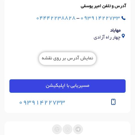
آدرس و تلفن امیر یوسفی
04442238828
-
09391422733
مهاباد
چهار راه آزادی
نمایش آدرس بر روی نقشه
مسیریابی با اپلیکیشن
09391422733