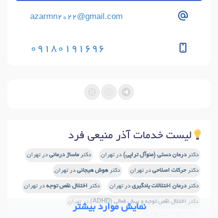
azarmn2022@gmail.com
09180191696
لیست خدمات آذر منیعی فرد
دکتر
درمان دستی (منوآل تراپی)
در تهران
دکتر
ماساژ درمانی
در تهران
دکتر
حرکات اصلاحی
در تهران
دکتر
هوش هیجانی
در تهران
دکتر
درمان اختلالات یادگیری
در تهران
دکتر
اختلال نقص توجه
در تهران
دکتر
اختلال نقص توجه و بیش فعالی (ADHD)
در تهران
نمایش موارد بیشتر
دکتر
اصلاح رفتار کودکان
در تهران