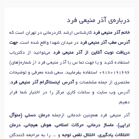
دکتر
آموزش مهارتهای ارتباطی
در تهران
دکتر
بازی درمانی
در تهران
درباره‌ی آذر منیعی فرد
دکتر
کودکان استثنایی
در تهران
دکتر
اوتیسم
در تهران
دکتر
بی حسی کودکان
در تهران
دکتر
درد مزمن گردن
در تهران
خانم آذر منیعی فرد
کارشناس ارشد کاردرمانی در تهران است که
دکتر
گرفتگی (اسپاسم) کمر
در تهران
آدرس مطب آذر منیعی فرد
در میدان شهدا واقع شده است.
جهت
دکتر
گرفتگی (اسپاسم) گردن
در تهران
دریافت نوبت آنلاین از آذر منیعی فرد
می‌توانید از دکتریاب
دکتر
توانبخشی از راه دور (تله ریهب)
در تهران
استفاده کنید و یا جهت تماس با آذر منیعی فرد از شماره(های)
دکتر
آسیب تروماتیک مغز
در تهران
دکتر
نوروپاتی اولنار
در تهران
09180191696
استفاده بفرمایید. سعی شده معرفی و توضیحات
دکتر
آتاکسی (ناهماهنگی حرکتی)
در تهران
مختصری از جمله مشخصات و
آدرس اینستاگرام آذر منیعی فرد
،
دکتر
تروما / آسیب دیدگی مغز
در تهران
دکتر
مسائل شناختی
در تهران
آدرس وب سایت و ساعات کاری مرکز را در اختیار شما قرار
دکتر
فلج صورت
در تهران
دکتر
انسفالیت (التهاب مغز)
در تهران
دهیم.
دکتر
سفتی مفاصل
در تهران
دکتر
مسائل مربوط به حرکت
در تهران
آذر منیعی فرد همچنین خدماتی ازجمله
درمان دستی (منوآل
دکتر
رفتار درمانی
در تهران
دکتر
مشکلات کمر
در تهران
تراپی)
،
ماساژ درمانی
،
حرکات اصلاحی
،
هوش هیجانی
،
درمان
دکتر
درد پاشنه
در تهران
دکتر
درد شانه
در تهران
اختلالات یادگیری
،
اختلال نقص توجه
و ... را به مراجعه کنندگان
دکتر
ضعف عضلات / فلج
در تهران
دکتر
پارکینسون
در تهران