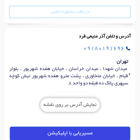
دریافت مشاوره تلفنی
آدرس و تلفن آذر منیعی فرد
09180191696
تهران
میدان شهدا ، میدان خراسان ، خیابان هفده شهریور ، بلوار
قیام ، خیابان متخاوری ، پشت مترو هفده شهریور نبش کوچه
سپهری پلاک ده طبقه دو واحد 8
نمایش آدرس بر روی نقشه
مسیریابی با اپلیکیشن