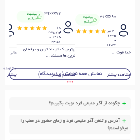
39xxx72
پیشنهاد
0
36xxx90
پیشنهاد
می‌کنم
می‌کنم
18
31 تير
4
ارديبهشت
1405
ار
1405 -
-
23:50
15
12:36
بهترین ک کار بلد ترین و حرفه ای
خدا قوت ...
عالي و نتيج
ترین ها هستند ...
مشاهده
نمایش همه نظرات (10 دیدگاه)
مشاهده بیشتر
مشاهده بیشتر
بیشتر
• • •
چگونه از آذر منیعی فرد نوبت بگیریم؟
آدرس و تلفن آذر منیعی فرد و زمان حضور در مطب را
میخواستم؟