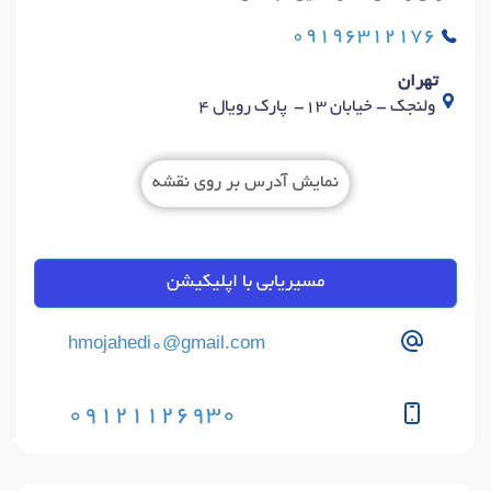
09196312176
تهران
ولنجک - خیابان 13- پارک رویال 4
نمایش آدرس بر روی نقشه
مسیریابی با اپلیکیشن
hmojahedi0@gmail.com
09121126930