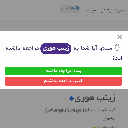
🌗حالت‌شب
مشاوره پزشکی
مجله
×
🖐 سلام، آیا شما به
زینب هوری
مراجعه داشته
اید؟
بــله، مراجعه داشتم
ن
دکتر ارتز و پروتز (ارتوپدی فنی) تهران
زینب هوری
خیــر، مراجعه نداشتم
زینب هوری
کارشناس ارشد
ارتز و پروتز (ارتوپدی فنی)
تهران
شماره نظام :
905