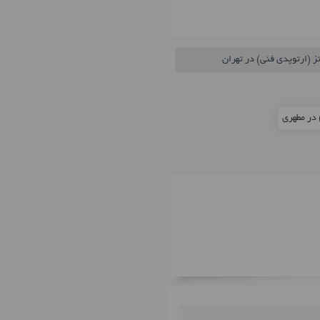
تز (ارتوپدی فنی) در تهران
 در مطهری