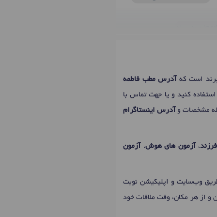
اده جنسی
در پرند
لالات بلوغ
در پرند
ر
استرس
در پرند
مشاوره بعد از ازدواج
در پرند
پرند است که
آدرس مطب فاطمه
رند
استفاده کنید و یا جهت تماس با
مله مشخصات و
آدرس اینستاگرام
رزند
،
آزمون های هوش
،
آزمون
طریق وب‌سایت و اپلیکیشن نوبت
ن و از هر مکان، وقت ملاقات خود