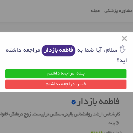
مشاوره پزشکی
مجله
×
🖐 سلام، آیا شما به
فاطمه بازدار
مراجعه داشته
اید؟
بــله، مراجعه داشتم
روانشناس خوب پرند
فاطمه بازدار
خیــر، مراجعه نداشتم
فاطمه بازدار
کارشناس ارشد
روانشناس بالینی، سکس تراپیست، زوج درمانگر، خانواد
پرند
شماره نظام :
36819