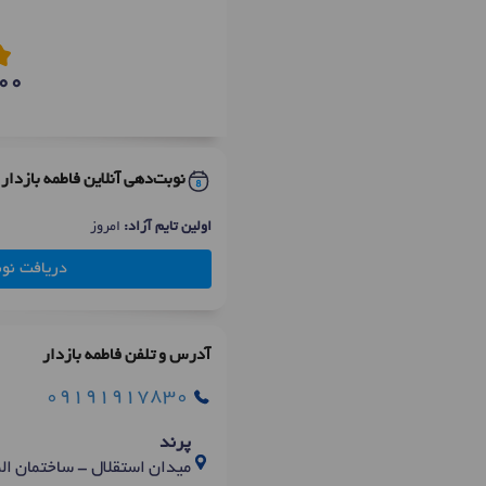
00
نوبت‌دهی آنلاین فاطمه بازدار
اولین تایم آزاد:
امروز
دریافت نو
آدرس و تلفن فاطمه بازدار
09191917830
پرند
میدان استقلال - ساختمان ال