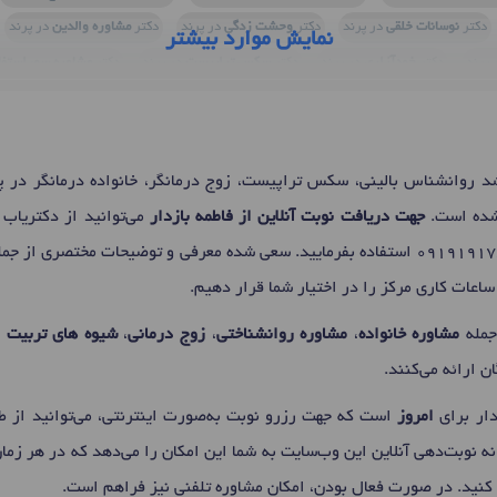
دکتر
نوسانات خلقی
در پرند
دکتر
وحشت زدگی
در پرند
دکتر
مشاوره والدین
در پرند
نمایش موارد بیشتر
 پرند
دکتر
خودآزاری
در پرند
دکتر
سکس تراپیست
در پرند
دکتر
مشاوره سوء استف
دکتر
رابطه جنسی دردناک (دیسپارونیا)
در پرند
دکتر
تمایلات خودکشی
در پرند
دکتر
اخت
تلال مصرف دخانیات
در پرند
دکتر
روان درمانی
در پرند
دکتر
افسردگی
در پرند
دکت
دکتر
واژینیسموس
در پرند
دکتر
مشاوره فردی
در پرند
دکتر
خودکشی
در پرند
دکتر
 روانشناس بالینی، سکس تراپیست، زوج درمانگر، خانواده درمانگر در 
اوره زناشویی
در پرند
دکتر
اختلالات جنسی ترانس
در پرند
دکتر
ترک خود ارضایی
در پ
شده است.
جهت دریافت نوبت آنلاین از فاطمه بازدار
می‌توانید از دکتریاب 
دکتر
مشاوره خودشناسی
در پرند
دکتر
اختلال کمبود توجه در بزرگسالان
در پرند
09191917
استفاده بفرمایید. سعی شده معرفی و توضیحات مختصری از ج
عات کاری مرکز را در اختیار شما قرار دهیم.
جمله
مشاوره خانواده
،
مشاوره روانشناختی
،
زوج درمانی
،
شیوه های تربیت ف
ان ارائه می‌کنند.
دار برای
امروز
است که جهت رزرو نوبت به‌صورت اینترنتی، می‌توانید از 
ه نوبت‌دهی آنلاین این وب‌سایت به شما این امکان را می‌دهد که در هر زما
یم کنید. در صورت فعال بودن، امکان مشاوره تلفنی نیز فراهم است.