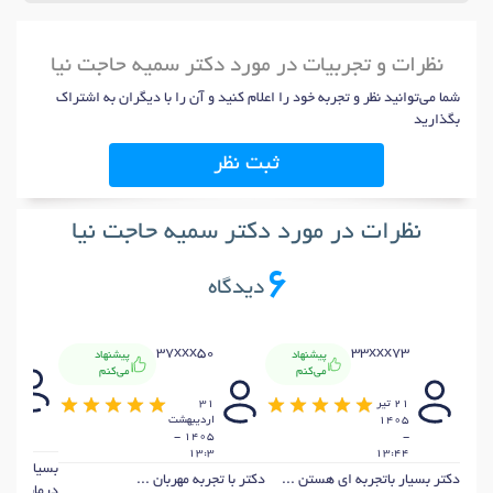
نظرات و تجربیات در مورد دکتر سمیه حاجت نیا
شما می‌توانید نظر و تجربه خود را اعلام کنید و آن را با دیگران به اشتراک
بگذارید
ثبت نظر
نظرات در مورد دکتر سمیه حاجت نیا
6
دیدگاه
9
37xxx50
33xxx73
پیشنهاد
پیشنهاد
می‌کنم
می‌کنم
5
21 تير
31
ار
1405
ارديبهشت
1405 -
-
57
13:3
13:44
بسیار با ح
دکتر بسیار باتجربه ای هستن ...
دکتر با تجربه مهربان ...
درمان) ...