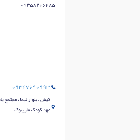
09358246485
09347690993
کیش ، بلوار نیما ، مجتمع یاس
مهد کودک مارینوک