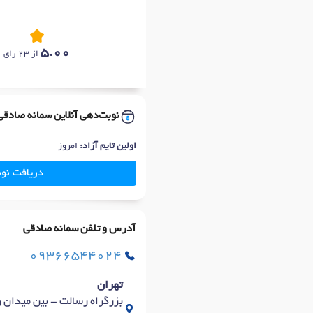
5.00
از 23 رای
نوبت‌دهی آنلاین سمانه صادقی
اولین تایم آزاد:
امروز
دریافت نو
آدرس و تلفن سمانه صادقی
09366544024
تهران
بزرگراه رسالت - بین میدان رسالت و سرسبز - ورودی 