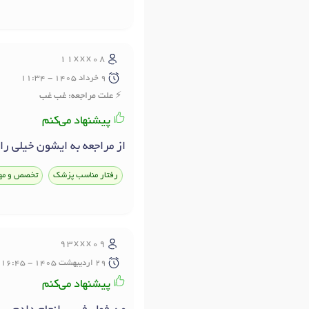
11xxx08
9 خرداد 1405 - 11:34
علت مراجعه: غب غب
پیشنهاد می‌کنم
از مراجعه به ایشون خیلی را
رفتار مناسب پزشک
تخصص و مه
93xxx09
29 ارديبهشت 1405 - 16:45
پیشنهاد می‌کنم