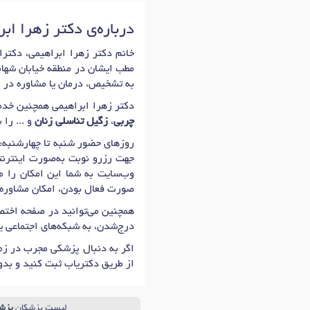
دکتر
برداشتن پف چشم (بلفاروپلاستی)
درباره‌ی دکتر زهرا اب
دکتر
چین و چروک صورت
در ساری
مطب ایشان در منطقه خیابان شهابی
به تشخیص، درمان یا مشاوره در 
دکتر زهرا ابراهیمی همچنین خدم
چربی
،
زگیل تناسلی زنان
و ... را 
روزهای حضور شنبه تا چهارشنبه: 14:00 تا 21:00 است که اولین زمان نوبت دهی دکتر زهرا ابراهیمی بر
جهت رزرو نوبت به‌صورت اینترنتی
وب‌سایت به شما این امکان را می
صورت فعال بودن، امکان مشاوره 
همچنین می‌توانید در صفحه اختصا
درج‌شدن، به شبکه‌های اجتماعی ی
اگر به دنبال پزشکی مجرب در زم
از طریق دکتریاب ثبت کنید و بد
لیست پزشکان
پزش