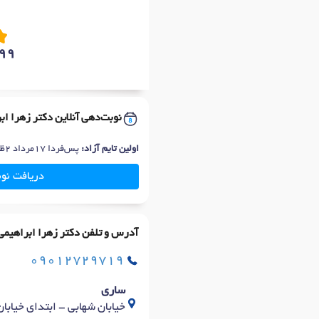
99
نوبت‌دهی آنلاین دکتر زهرا اب
اولین تایم آزاد:
پس‌فردا 17مرداد 2ظهر
دریافت نو
آدرس و تلفن دکتر زهرا ابراهیمی
09012729719
ساری
خیابان شهابی - ابتدای خیابان الم