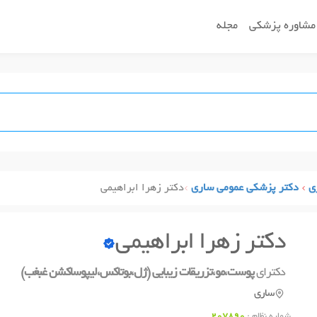
مشاوره پزشکی
مجله
ی
دکتر پزشکی عمومی ساری
دکتر زهرا ابراهیمی
دکتر زهرا ابراهیمی
دکترای
پوست،مو،تزریقات زیبایی (ژل،بوتاکس،لیپوساکشن غبغب)
ساری
شماره نظام :
207890