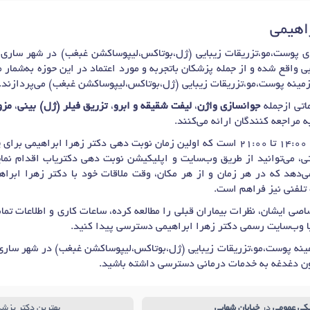
در ساری
دکتر
جوش صورت
در ساری
دکتر
مزوتراپی
در ساری
دکتر
تزریق بوتاکس
د
راهیمی
دکتر
تزریق فیلر (ژل)
در ساری
 واقع شده و از جمله پزشکان باتجربه و مورد اعتماد در این حوزه به‌شمار 
زمینه پوست،مو،تزریقات زیبایی (ژل،بوتاکس،لیپوساکشن غبغب) می‌پردازند.
اتی ازجمله
جوانسازی واژن
،
لیفت شقیقه و ابرو
،
تزریق فیلر (ژل) بینی
،
مزو
به مراجعه کنندگان ارائه می‌کنند.
ای
پ
، می‌توانید از طریق وب‌سایت و اپلیکیشن نوبت دهی دکتریاب اقدام نمایی
‌دهد که در هر زمان و از هر مکان، وقت ملاقات خود با دکتر زهرا ابراهی
تلفنی نیز فراهم است.
صی ایشان، نظرات بیماران قبلی را مطالعه کرده، ساعات کاری و اطلاعات ت
ا وب‌سایت رسمی دکتر زهرا ابراهیمی دسترسی پیدا کنید.
ینه پوست،مو،تزریقات زیبایی (ژل،بوتاکس،لیپوساکشن غبغب) در شهر ساری 
ون دغدغه به خدمات درمانی دسترسی داشته باشید.
کی عمومی
در
خیابان شهابی
بهترین دکتر پزش