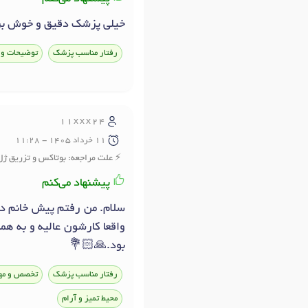
خيلي پزشك دقيق و خوش بر
رفتار مناسب پزشک
توضیحات و 
11xxx24
11 خرداد 1405 - 11:28
علت مراجعه: بوتاکس و تزریق ژل
پیشنهاد می‌کنم
سلام. من رفتم پیش خانم دک
واقعا کارشون عالیه و به ه
بود.🙏🏻💐
رفتار مناسب پزشک
تخصص و مه
محیط تمیز و آرام