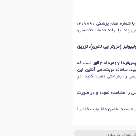
ر ساری
خانم دکتر زهرا ابراهیمی، دکترای پوست،مو،تزریقات زیبایی (ژل،بوتاکس،لیپوساکشن غبغب) در شهر ساری با شماره نظام پزشکی 207890،
می‌روند. با ارائه خدمات تخصصی،
لیپولیز (مزوتراپی لاغری)
،
تزریق
س‌فردا 17مرداد 2ظهر
است که
د. سامانه نوبت‌دهی آنلاین این
می را به‌راحتی تنظیم کنید. در
ماس را مشاهده نموده و در صورت
هستید، همین حالا نوبت خود را
کی عمومی در ساری