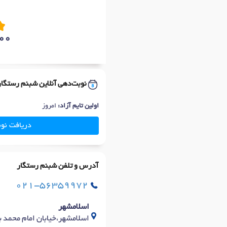
00
نوبت‌دهی آنلاین شبنم رستگار
اولین تایم آزاد:
امروز
دریافت نو
آدرس و تلفن شبنم رستگار
021-56359972
اسلامشهر
اسلامشهر،خیابان امام محمد با