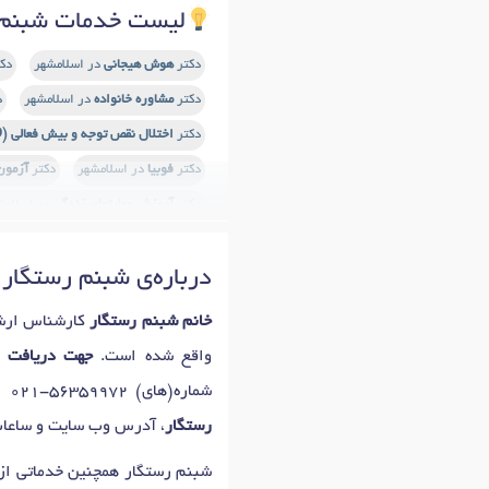
لیست خدمات شبنم 
دکتر
هوش هیجانی
در اسلامشهر
دک
دکتر
مشاوره خانواده
در اسلامشهر
د
دکتر
اختلال نقص توجه و بیش فعالی (ADHD)
دکتر
فوبیا
در اسلامشهر
دکتر
آزمون
دکتر
آموزش مهارتهای زندگی
در اسلامش
دکتر
غربالگری اضطراب کودکان
در اسلا
درباره‌ی شبنم رستگار
دکتر
رفتار درمانی
در اسلامشهر
دکت
دکتر
وحشت زدگی
در اسلامشهر
دکت
خانم شبنم رستگار
کارشناس ارشد
دکتر
آسیب های روانی
در اسلامشهر
واقع شده است.
جهت دریافت ن
دکتر
اختلال خواب
در اسلامشهر
دکت
شماره(های)
021-56359972
اس
دکتر
صدا بیزاری (میسوفونیا)
در اسلا
رستگار
، آدرس وب سایت و ساعات 
دکتر
رواندرمانی سالمندان
در اسلامشه
شبنم رستگار همچنین خدماتی از
دکتر
درمان اختلالات اضطرابی و استر