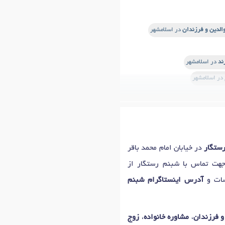
والدین و فرزندان
در اسلامشهر
ند
در اسلامشهر
در اسلامشهر
راب
در اسلامشهر
بهداشت روانی
در اسلامشهر
گی (PMS)
در اسلامشهر
ستگار
در خیابان امام محمد باقر
 بلوغ
در اسلامشهر
 جهت تماس با شبنم رستگار از
ر
دکتر
تیک عصبی
در اسلامشهر
صات و
آدرس اینستاگرام شبنم
و فرزندان
،
مشاوره خانواده
،
زوج
هر