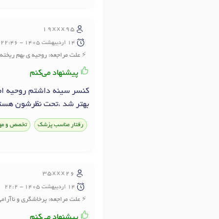
19xxx95
14 ارديبهشت 1405 - 22:46
علت مراجعه: روحیه ی بهم ریخته 
پیشنهاد می‌کنم
کنسر سینه داشتم روحیه ام 
بهتر شد ،تحت نظرشون هستم
رفتار مناسب پزشک
تخصص و مه
35xxx26
14 ارديبهشت 1405 - 22:2
علت مراجعه: پرخاشگری و ناآرام
پیشنهاد می‌کنم