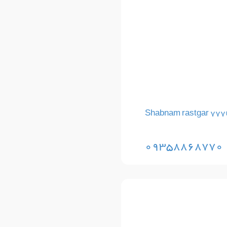
Shabnam rastgar 77
09358868770