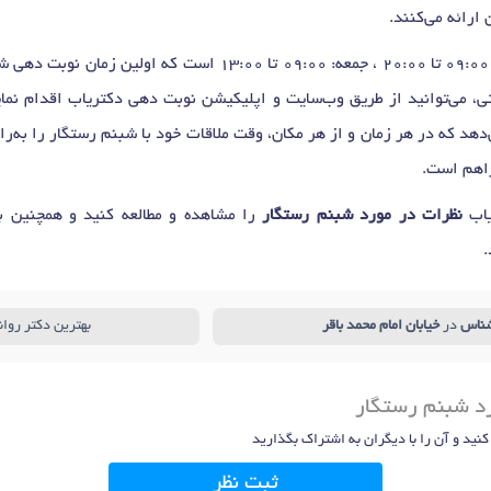
 ارائه می‌کنند.
تر
وسواس فکری
در اسلامشهر
دکتر
وسواس کندن مو
در اسلامشهر
دکتر
درمان اختلال
ر
دکتر
مشاوره آنلاین و تلفنی
در اسلامشهر
دکتر
پرخاشگری
در اسلامشهر
دکتر
سردرد
، می‌توانید از طریق وب‌سایت و اپلیکیشن نوبت دهی دکتریاب اقدام نمایی
شهر
‌دهد که در هر زمان و از هر مکان، وقت ملاقات خود با شبنم رستگار را به‌ر
راهم است.
یاب
نظرات در مورد شبنم رستگار
را مشاهده و مطالعه کنید و همچنین با
.
شناس
در
خیابان امام محمد باقر
بهترین دکتر روا
رد شبنم رستگار
 کنید و آن را با دیگران به اشتراک بگذارید
ثبت نظر