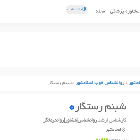
🌗حالت‌شب
مشاوره پزشکی
مجله
مشهر
روانشناس خوب اسلامشهر
شبنم رستگار
شبنم رستگار
کارشناس ارشد
روانشناس|مشاور|رواندرمانگر
اسلامشهر
شماره نظام :
30412