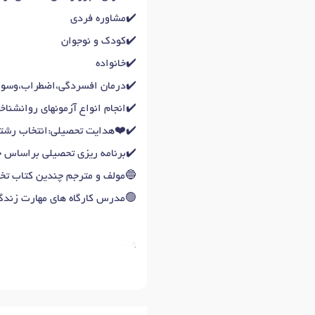
✔️مشاوره فردی
✔️کودک و نوجوان
✔️خانواده
✔️درمان افسردگی،اضطراب،وس
✔️انجام انواع آزمونهای روانشن
✔️❤️هدایت تحصیلی:انتخاب رشته
✔️برنامه ریزی تحصیلی براساس ج
🔵مولف و مترجم چندین کتاب تخ
🟢مدرس کارگاه های مهارت زندگی
و…