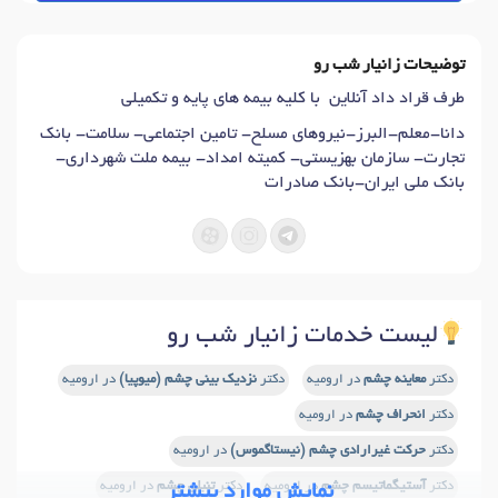
توضیحات زانیار شب رو
طرف قراد داد آنلاین با کلیه بیمه های پایه و تکمیلی
دانا-معلم-البرز-نیروهای مسلح- تامین اجتماعی- سلامت- بانک
تجارت- سازمان بهزیستی- کمیته امداد- بیمه ملت شهرداری-
بانک ملی ایران-بانک صادرات
لیست خدمات زانیار شب رو
دکتر
معاینه چشم
در ارومیه
دکتر
نزدیک بینی چشم (میوپیا)
در ارومیه
دکتر
انحراف چشم
در ارومیه
دکتر
حرکت غیرارادی چشم (نیستاگموس)
در ارومیه
دکتر
آستیگماتیسم چشم
در ارومیه
دکتر
تنبلی چشم
در ارومیه
نمایش موارد بیشتر