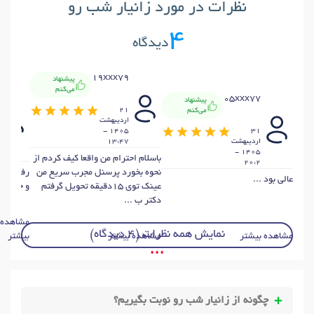
نظرات در مورد زانیار شب رو
4
دیدگاه
19xxx79
پیشنهاد
می‌کنم
05xxx77
پیشنهاد
21
می‌کنم
ارديبهشت
1405 -
31
ارديبهشت
13:47
1405 -
باسلام احترام من واقعا کیف کردم از
20:2
نحوه بخورد پرسنل مجرب سریع من
رفتار پز
عالی بود ...
عینک توی ۱۵دقیقه تحویل گرفتم
و حوصله 
دکتر ب ...
مشاهده
نمایش همه نظرات (4 دیدگاه)
مشاهده بیشتر
مشاهده بیشتر
بیشتر
• • •
چگونه از زانیار شب رو نوبت بگیریم؟