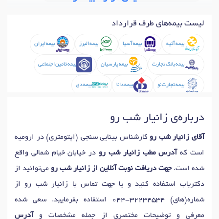
لیست بیمه‌های طرف قرارداد
بیمه آتیه
بیمه آسیا
بیمه البرز
بیمه ایران
بیمه بانک تجارت
بیمه پارسیان
بیمه تامین اجتماعی
بیمه تجارت نو
بیمه دانا
بیمه دی
بیمه سلامت ایران
بیمه شهرداری
بیمه معلم
درباره‌ی زانیار شب رو
بیمه ملت
بیمه نیروهای مسلح
آقای زانیار شب رو
کارشناس بینایی سنجی (اپتومتری) در ارومیه
است که
آدرس مطب زانیار شب رو
در خیابان خیام شمالی واقع
شده است.
جهت دریافت نوبت آنلاین از زانیار شب رو
می‌توانید از
دکتریاب استفاده کنید و یا جهت تماس با زانیار شب رو از
شماره(های)
044-32234534
استفاده بفرمایید. سعی شده
معرفی و توضیحات مختصری از جمله مشخصات و
آدرس