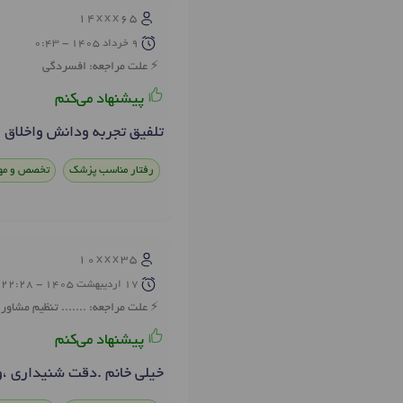
14xxx65
9 خرداد 1405 - 0:43
علت مراجعه: افسردگی
پیشنهاد می‌کنم
تلفیق تجربه ودانش واخلاق
رفتار مناسب پزشک
تخصص و مه
10xxx35
17 ارديبهشت 1405 - 22:28
علت مراجعه: ....... تنظیم مشاور
پیشنهاد می‌کنم
خیلی خانم .دقت شنیداری ،و