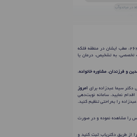
د
در میاندوآب
ندوآب
خانم دکتر سیما عبدزاده، دکترای تخصصی روانشناس و مشاور در شهر میاندوآب با شماره نظام پزشکی 26266، مطب ایشان در منطقه فلکه
مات تخصصی، به تشخیص، درمان یا
لدین و فرزندان
،
مشاوره خانواده
،
امروز
قدام نمایید. سامانه نوبت‌دهی
بدزاده را به‌راحتی تنظیم کنید.
ماس را مشاهده نموده و در صورت
ا از طریق دکتریاب ثبت کنید و