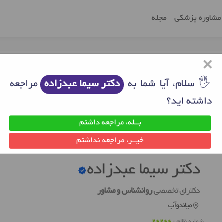
مشاوره پزشکی
مجله
×
🖐 سلام، آیا شما به
دکتر سیما عبدزاده
مراجعه
داشته اید؟
بــله، مراجعه داشتم
دوآب
روانشناس خوب میاندوآب
دکتر سیما عبدزاده
خیــر، مراجعه نداشتم
دکتر سیما عبدزاده
دکترای تخصصی
روانشناس و مشاور
میاندوآب
شماره نظام :
26266