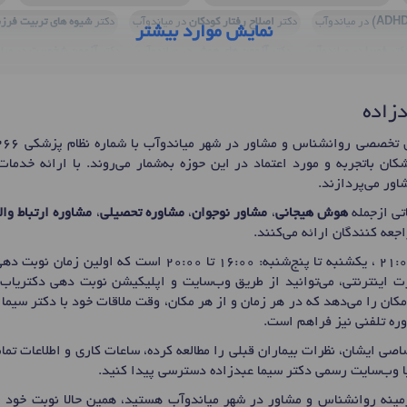
در میاندوآب
دکتر
اصلاح رفتار کودکان
در میاندوآب
دکتر
شیوه های تربیت فرزن
نمایش موارد بیشتر
کتر
فوبیا
در میاندوآب
دکتر
آزمون های هوش
در میاندوآب
دکتر
آزمون شخصیت
در میا
دکتر
آموزش مهارتهای زندگی
در میاندوآب
دزاده
کان باتجربه و مورد اعتماد در این حوزه به‌شمار می‌روند. با ارائه خد
ور می‌پردازند.
تی ازجمله
هوش هیجانی
،
مشاور نوجوان
،
مشاوره تحصیلی
،
مشاوره ارتباط وا
راجعه کنندگان ارائه می‌کنند.
اینترنتی، می‌توانید از طریق وب‌سایت و اپلیکیشن نوبت دهی دکتریاب ا
مکان را می‌دهد که در هر زمان و از هر مکان، وقت ملاقات خود با دکتر سیما ع
ره تلفنی نیز فراهم است.
صی ایشان، نظرات بیماران قبلی را مطالعه کرده، ساعات کاری و اطلاعات ت
ا وب‌سایت رسمی دکتر سیما عبدزاده دسترسی پیدا کنید.
ینه روانشناس و مشاور در شهر میاندوآب هستید، همین حالا نوبت خود ر