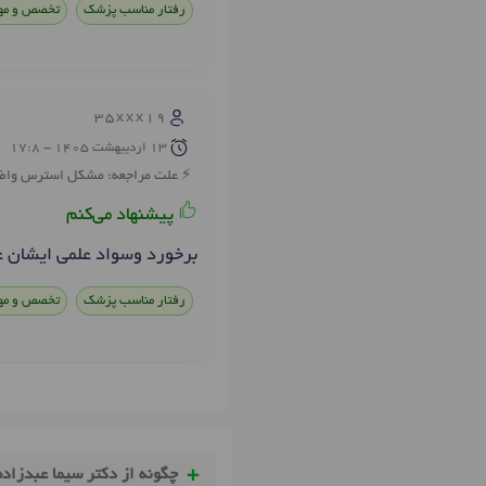
رفتار مناسب پزشک
تخصص و مه
35xxx19
13 ارديبهشت 1405 - 17:8
علت مراجعه: مشکل استرس واض
پیشنهاد می‌کنم
برخورد وسواد علمی ایشان ع
رفتار مناسب پزشک
تخصص و مه
چگونه از دکتر سیما عبدزاده