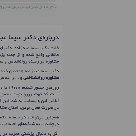
دکتر
اختلال نقص توجه و بیش فعالی (ADHD)
دکتر
اختلال وسواس
در میاندوآب
د
دکتر
تست پیش از ازدواج
در میاندوآب
درباره‌ی دکتر سیما عب
طالقانی واقع شده و از جمله پزش
مشاوره در زمینه روانشناس و مشا
دکتر سیما عبدزاده همچنین خدما
مشاوره روانشناختی
و ... را به م
روزهای حضور شنبه: 16:00 تا 21:00 ، یکشنبه تا پنج‌شنبه: 16:00 تا 20:00 است که اولین زمان نوبت دهی دکتر سیما عبدزاده برای
است که جهت رزرو نوبت به‌صورت 
آنلاین این وب‌سایت به شما این ا
در صورت فعال بودن، امکان مشاو
همچنین می‌توانید در صفحه اختصا
درج‌شدن، به شبکه‌های اجتماعی ی
اگر به دنبال پزشکی مجرب در زم