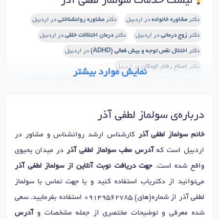
لیست خدمات سولماز لطفی آذر
دکتر
مشاوره خانواده
در اردبیل
دکتر
مشاوره روانشناختی
در اردبیل
دکتر
زوج درمانی
در اردبیل
دکتر
درمان اختلالات خلقی
در اردبیل
دکتر
اختلال نقص توجه و بیش فعالی (ADHD)
در اردبیل
دکتر
اصلاح رفتار کودکان
در اردبیل
نمایش موارد بیشتر
دکتر
شیوه های تربیت فرزند
در اردبیل
دکتر
اختلال وسواس
در اردبیل
دکتر
فوبیا
در اردبیل
دکتر
آزمون های هوش
در اردبیل
درباره‌ی سولماز لطفی آذر
دکتر
آزمون شخصیت
در اردبیل
دکتر
تست پیش از ازدواج
در اردبیل
دکتر
آموزش مهارتهای زندگی
در اردبیل
خانم سولماز لطفی آذر
کارشناس ارشد روانشناس و مشاور در
دکتر
تحریک الکتریکی مغزی (tdcs)
در اردبیل
اردبیل است که
آدرس مطب سولماز لطفی آذر
در میدان یحیوی
واقع شده است.
جهت دریافت نوبت آنلاین از سولماز لطفی آذر
می‌توانید از دکتریاب استفاده کنید و یا جهت تماس با سولماز
لطفی آذر از شماره(های)
09149562785
استفاده بفرمایید. سعی
شده معرفی و توضیحات مختصری از جمله مشخصات و
آدرس