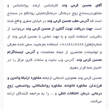
دکتر
اصلاح رفتار کودکان
در سنندج
آقای محسن کرمی وند
کارشناس ارشد روانشناس و
دکتر
شیوه های تربیت فرزند
در سنندج
دکتر
اختلال وسواس
در سنندج
مشاوردرسنندج زوج درمانگر، درمانگرتحلیلی روانکاو در سنندج
دکتر
فوبیا
در سنندج
دکتر
آزمون های هوش
در سنندج
است که
آدرس مطب محسن کرمی وند
در خیابان صفری واقع شده
دکتر
آزمون شخصیت
در سنندج
دکتر
تست پیش از ازدواج
در سنندج
است.
جهت دریافت نوبت آنلاین از محسن کرمی وند
می‌توانید از
دکتر
آموزش مهارتهای زندگی
در سنندج
دکتر
مسائل شناختی
در سنندج
دکتریاب استفاده کنید و یا جهت تماس با محسن کرمی وند از
دکتر
درمان تحلیلی / روانکاوی
در سنندج
دکتر
مدیریت خشم
در سنندج
شماره(های)
09186816786
استفاده بفرمایید. سعی شده معرفی
دکتر
اضطراب
در سنندج
دکتر
رفتار درمانی
در سنندج
و توضیحات مختصری از جمله مشخصات و
آدرس اینستاگرام
دکتر
مشاوره طلاق
در سنندج
دکتر
سوء استفاده عاطفی
در سنندج
محسن کرمی وند
، آدرس وب سایت و ساعات کاری مرکز را در
دکتر
حل تعارض ازدواج
در سنندج
دکتر
مشاوره قبل ازدواج
در سنندج
اختیار شما قرار دهیم.
دکتر
مشاوره بهداشت روانی
در سنندج
دکتر
نوسانات خلقی
در سنندج
محسن کرمی وند همچنین خدماتی ازجمله
مشاوره ارتباط والدین و
دکتر
وحشت زدگی
در سنندج
دکتر
مشاوره والدین
در سنندج
فرزندان
،
مشاوره خانواده
،
مشاوره روانشناختی
،
روانسنجی
،
زوج
دکتر
تست شخصیت
در سنندج
دکتر
آسیب های روانی
در سنندج
درمانی
،
درمان اختلالات خلقی
و ... را به مراجعه کنندگان ارائه
دکتر
خودآزاری
در سنندج
دکتر
سکس تراپیست
در سنندج
می‌کنند.
دکتر
مشاوره سوء استفاده جنسی
در سنندج