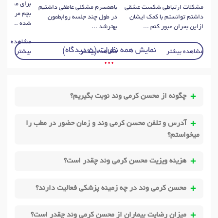
برای مشکل ن
مشکلات ارتباطی شکست عشقی
باهمسرم مشکلی عاطفی داشتیم
بچم مراجع کر
داشتم توانستم با کمک ایشان
در طول چند جلسه روابطمون
شده ...
ازاین بحران عبور کنم ...
بهترشد ...
مشاهده
نمایش همه نظرات (5 دیدگاه)
مشاهده بیشتر
مشاهده بیشتر
بیشتر
• • •
چگونه از محسن کرمی وند نوبت بگیریم؟
آدرس و تلفن محسن کرمی وند و زمان حضور در مطب را
میخواستم؟
هزینه ویزیت محسن کرمی وند چقدر است؟
محسن کرمی وند در چه زمینه پزشکی فعالیت دارند؟
میزان رضایت بیماران از محسن کرمی وند چقدر است؟