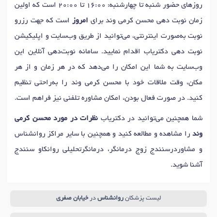
روزهای حضور شنبه تا چهارشنبه: 16:00 تا 20:00 است که اولین
دکتر
اختلال عملکرد جنسی
در سنندج
زمان نوبت دهی محسن کرمی وند برای
امروز
است که جهت رزرو
دکتر
رابطه جنسی دردناک (دیسپارونیا)
در سنندج
نوبت به‌صورت اینترنتی، می‌توانید از طریق وب‌سایت و اپلیکیشن
دکتر
اضطراب اجتماعی
در سنندج
دکتر
مدیریت استرس
در سنندج
نوبت دهی دکتریاب اقدام نمایید. سامانه نوبت‌دهی آنلاین این
دکتر
تمایلات خودکشی
در سنندج
دکتر
زود انزالی
در سنندج
وب‌سایت به شما این امکان را می‌دهد که در هر زمان و از هر
دکتر
اختلال یادگیری کودکان (دیسلکسیا)
در سنندج
مکان، وقت ملاقات خود با محسن کرمی وند را به‌راحتی تنظیم
دکتر
اختلال خوردن
در سنندج
دکتر
مجادلات روابط
در سنندج
کنید. در صورت فعال بودن، امکان مشاوره تلفنی نیز فراهم است.
دکتر
روان درمانی
در سنندج
دکتر
اختلال شخصیت
در سنندج
دکتر
افسردگی
در سنندج
دکتر
استرس
در سنندج
شما همچنین می‌توانید در دکتریاب
نظرات در مورد محسن کرمی
دکتر
تیک عصبی
در سنندج
دکتر
درمان اختلالات جنسی
در سنندج
وند
را مشاهده و مطالعه کنید و همچنین با سایر مراکز روانشناس
دکتر
صدا بیزاری (میسوفونیا)
در سنندج
و مشاوردرسنندج زوج درمانگر، درمانگرتحلیلی روانکاو سنندج
دکتر
درمان شناختی رفتاری
در سنندج
دکتر
مشکلات رفتاری
در سنندج
آشنا شوید.
دکتر
اختلال در یادگیری
در سنندج
دکتر
ارزیابی سخن گفتن
در سنندج
دکتر
هراس اجتماعی
در سنندج
دکتر
فوبیای فضاهای بسته
در سنندج
لیست پزشکان
روانشناس
در
خیابان صفری
دکتر
فوبیای خون
در سنندج
دکتر
فوبیای حیوانات
در سنندج