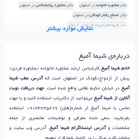
دکتر
مشاوره خانواده
در اصفهان
دکتر
مشاوره روانشناختی
در اصفهان
دکتر
اصلاح رفتار کودکان
در اصفهان
دکتر
شیوه های تربیت فرزند
در اصفهان
نمایش موارد بیشتر
دکتر
تست پیش از ازدواج
در اصفهان
دکتر
آموزش مهارتهای زندگی
در اصفهان
درباره‌ی شیما آمیغ
دکتر
آموزش مهارتهای ارتباطی
در اصفهان
دکتر
بازی درمانی
در اصفهان
دکتر
مسائل شناختی
در اصفهان
دکتر
دلهره
در اصفهان
خانم شیما آمیغ
کارشناس ارشد مشاوره خانواده /مشاوره فردی/
دکتر
مدیریت خشم
در اصفهان
دکتر
اضطراب
در اصفهان
پیش از ازدواج/کودک در اصفهان است که
آدرس مطب شیما
دکتر
مشاوره طلاق
در اصفهان
دکتر
سوء استفاده عاطفی
در اصفهان
آمیغ
در خیابان حکیم نظامی واقع شده است.
جهت دریافت نوبت
دکتر
مشاوره قبل ازدواج
در اصفهان
دکتر
وحشت زدگی
در اصفهان
آنلاین از شیما آمیغ
می‌توانید از دکتریاب استفاده کنید و یا جهت
دکتر
مشاوره والدین
در اصفهان
دکتر
خودآزاری
در اصفهان
تماس با شیما آمیغ از شماره(های)
09133245699
استفاده
دکتر
مشاوره سوء استفاده جنسی
در اصفهان
بفرمایید. سعی شده معرفی و توضیحات مختصری از جمله
دکتر
مدیریت استرس
در اصفهان
دکتر
تمایلات خودکشی
در اصفهان
مشخصات و
آدرس اینستاگرام شیما آمیغ
، آدرس وب سایت و
دکتر
مجادلات روابط
در اصفهان
دکتر
افسردگی
در اصفهان
ساعات کاری مرکز را در اختیار شما قرار دهیم.