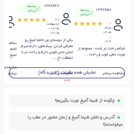
13xxx42
پیشنهاد
87
13xxx58
پیشنهاد
می‌کنم
می‌کنم
28
21
1
ارديبهشت
ار
مرداد
1405 -
1405
12:15
45
-
یکی از دوستای من خانم امیغ رو
18:6
سلام من و پ
معرفی کردن. پیششون دارم میرم
خیالم راحت تر شده ، ممنونم از
خانم دکتر م
خیلی حس خوبی دارم و راحت تر با
نوبت دهی خوب و راحت ...
امیغ تمام مو
اتفاقات اخ ...
مشاهده
نمایش همه نظرات (3 دیدگاه)
مشاهده بیشتر
مشاهده بیشتر
بیشتر
• • •
چگونه از شیما آمیغ نوبت بگیریم؟
آدرس و تلفن شیما آمیغ و زمان حضور در مطب را
میخواستم؟