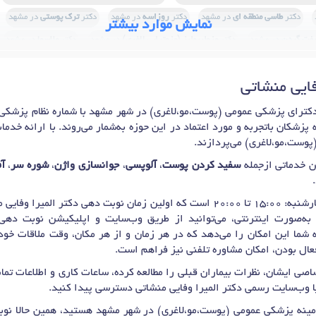
دکتر
طاسی منطقه ای
در مشهد
دکتر
روزاسه
در مشهد
دکتر
ترک پوستی
در مشهد
نمایش موارد بیشتر
یفت گردن
در مشهد
دکتر
مزولیپولیز (مزوتراپی لاغری)
در مشهد
دکتر
ملاسما
در مشهد
ق بیش از حد (هیپرهیدروزیس)
در مشهد
دکتر
مزوتراپی صورت
در مشهد
دکتر
مزوتراپ
فایی منشاتی
یق بوتاکس سردرد و اسپاستیسیتی
در مشهد
دکتر
مزوبوتاکس
در مشهد
دکتر
لک پوستی
پر پیگمانتاسیون (تیرگی پوست)
در مشهد
دکتر
لاغری موضعی (اندرمولوژی)
در مشهد
د
 پزشکان باتجربه و مورد اعتماد در این حوزه به‌شمار می‌روند. با ارائه خ
دکتر
ریزش مو
در مشهد
دکتر
جوان سازی پوست
در مشهد
دکتر
مزوتراپی
در مشهد
وست،مو،لاغری) می‌پردازند.
دکتر
تزریق فیلر (ژل)
در مشهد
ن خدماتی ازجمله
سفید کردن پوست
،
آلوپسی
،
جوانسازی واژن
،
شوره سر
،
آ
یرا وفایی منشاتی برای
‌صورت اینترنتی، می‌توانید از طریق وب‌سایت و اپلیکیشن نوبت دهی د
 شما این امکان را می‌دهد که در هر زمان و از هر مکان، وقت ملاقات خود ب
عال بودن، امکان مشاوره تلفنی نیز فراهم است.
صی ایشان، نظرات بیماران قبلی را مطالعه کرده، ساعات کاری و اطلاعات ت
ا وب‌سایت رسمی دکتر المیرا وفایی منشاتی دسترسی پیدا کنید.
ینه پزشکی عمومی (پوست،مو،لاغری) در شهر مشهد هستید، همین حالا نوب