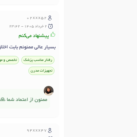
02xxx52
2 خرداد 1405 - 23:42
پیشنهاد می‌کنم
بسیار عالی ممنونم بابت اخلا
رفتار مناسب پزشک
تخصص و مه
تجهیزات مدرن
ممنون از اعتماد شما 🙏
94xxx47