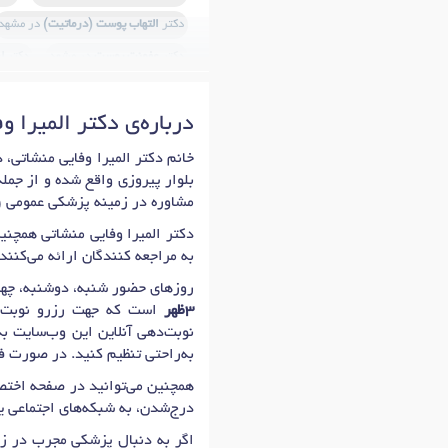
دکتر
التهاب پوست (درماتیت)
در مشهد
دکتر
عفونت پوست
در مشهد
دکتر
ل
دکتر
بوتولیسم
در مشهد
دکتر
تعری
درباره‌ی دکتر المیرا و
دکتر
رژیم لاغری
در مشهد
دکتر
تزر
دکتر
مزونیدلینگ
در مشهد
دکتر
های
بلوار پیروزی واقع شده و از جمله
دکتر
اسکار آکنه (جای جوش)
در مشهد
مشاوره در زمینه پزشکی عمومی (پ
دکتر
تزریق پی آر پی (PRP)
در مشهد
دکتر المیرا وفایی منشاتی همچنی
به مراجعه کنندگان ارائه می‌کنند.
روزهای حضور شنبه، دوشنبه، چهارشنبه: 15:00 تا 20:00 است که اولین زمان نوبت دهی دکتر الم
3ظهر
است که جهت رزرو نوبت به
نوبت‌دهی آنلاین این وب‌سایت به
به‌راحتی تنظیم کنید. در صورت ف
همچنین می‌توانید در صفحه اختصا
درج‌شدن، به شبکه‌های اجتماعی ی
اگر به دنبال پزشکی مجرب در زم