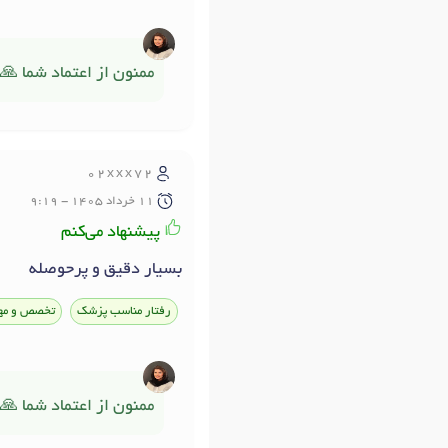
ممنون از اعتماد شما 🙏
02xxx72
11 خرداد 1405 - 9:19
پیشنهاد می‌کنم
بسیار دقیق و پرحوصله
رفتار مناسب پزشک
تخصص و مه
ممنون از اعتماد شما 🙏