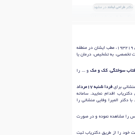
دکتر
طراحی لبخند
در مشهد
دکتر
پولیش پوست
در مشهد
ی موی سر
در مشهد
در مشهد
کتر
جوش صورت
در مشهد
خانم دکتر المیرا وفایی منشاتی، دکترای پزشکی عمومی (پوست،مو،لاغری) در شهر مشهد با شماره نظام پزشکی 193219، مطب ایشان در منطقه
دمات تخصصی، به تشخیص، درمان یا
دکتر
تزریق بوتاکس
در مشهد
فتاب سوختگی
،
کک و مک
و ... را
فردا شنبه 17مرداد
کتریاب اقدام نمایید. سامانه
ا دکتر المیرا وفایی منشاتی را
ماس را مشاهده نموده و در صورت
ت خود را از طریق دکتریاب ثبت