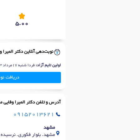
5.00
نوبت‌دهی آنلاین دکتر المیرا 
اولین تایم آزاد:
فردا شنبه 17مرداد 3ظهر
دریافت نو
آدرس و تلفن دکتر المیرا وفایی م
09152013621
مشهد
مشهد. بلوار فکوری. نرسیده به فکوری ۲۱ (بهار). پشت ایستگاه ا