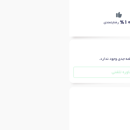
%1
رضایتمندی
طمه جدی وجود ندارد.
وره تلفنی