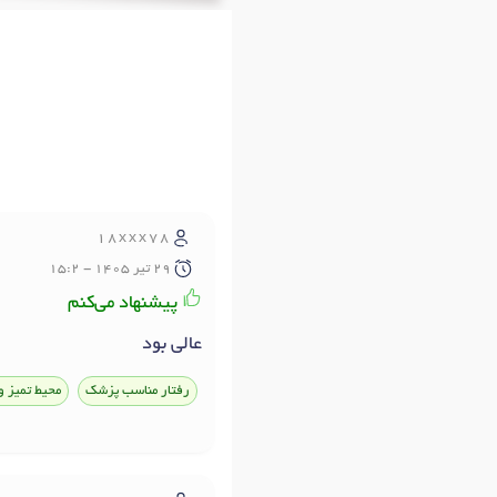
18xxx78
29 تير 1405 - 15:2
پیشنهاد می‌کنم
عالی بود
رفتار مناسب پزشک
محیط تمیز و