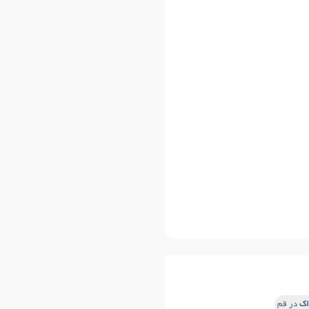
اک
در قم