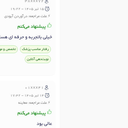
38xxx72
15 تير 1405 - 19:22
علت مراجعه: درآوردن آیودی
پیشنهاد می‌کنم
خیلی باتجربه و حرفه ای هس
رفتار مناسب پزشک
تخصص و مه
نوبت‌دهی آنلاین
01xxx41
14 تير 1405 - 17:42
علت مراجعه: معاینه
پیشنهاد می‌کنم
عالی بود