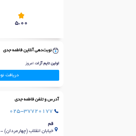
5.00
نوبت‌دهی آنلاین فاطمه جدی
اولین تایم آزاد:
امروز
دریافت نو
آدرس و تلفن فاطمه جدی
025-37720177
قم
خیابان انقلاب (چهارمردان) - بین کوی 14 و 16 - ساختمان 