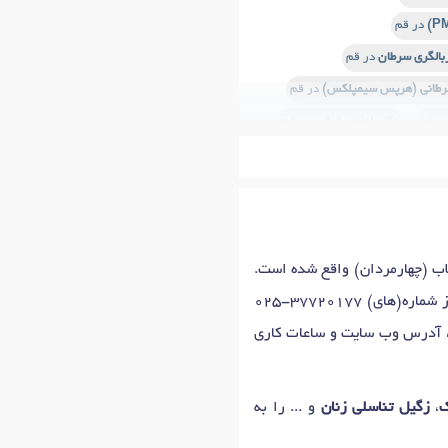
در قم
بالگری سرطان
در قم
رطانی (هرپس سیمپلکس)
در قم
ر قم
دکتر
اوزون تراپی
در قم
پلی کیستیک)
در قم
یوز
در قم
 قم
دکتر
واژینیسموس
در قم
لاب (چهارمردان) واقع شده است.
تر
پانسمان نوین زخم
در قم
ز شماره(های)
025-37720177
 آدرس وب سایت و ساعات کاری
،
زگیل تناسلی زنان
و ... را به