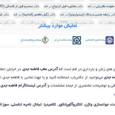
عفونت مقاربتی
در قم
دکتر
مشاوره قبل ازدواج
در قم
دکتر
سندرم قبل از قاعدگی (PMS)
کتر
رابطه جنسی دردناک (دیسپارونیا)
در قم
دکتر
زگیل مقعدی (کندلیما)
در قم
دکتر
غر
 چاقی
در قم
دکتر
بیماری مقاربتی (STD)
در قم
دکتر
درد لگن
در قم
دکتر
زگیل س
نمایش موارد بیشتر
دکتر
درمان زگیل
در قم
دکتر
رژیم غذایی بارداری
در قم
دکتر
مشکلات شیردهی زنان
د
ومای انسانی (HPV)
در قم
دکتر
مزونیدلینگ
در قم
دکتر
آبرسانی پوست
در قم
بیمه تامین اجتماعی
بیمه سلامت ایران
بیمه نیروهای مسلح
)
در قم
دکتر
اختلال دیسپوریک قبل از قاعدگی (PMDD)
در قم
دکتر
تنبلی تخمدان (
گی زودرس
در قم
دکتر
کیست تخمدان
در قم
دکتر
عفونت واژن
در قم
دکتر
آندومتر
دکتر
معاینه سینه
در قم
دکتر
قرار دادن آی یو دی (IUD)
در قم
دکتر
پاپ اسمیر
در
های زنان و بارداری در قم است که
آدرس مطب فاطمه جدی
در خیابان انق
ان خشکی و گشادی واژن
در قم
دکتر
گواهی سلامت
در قم
دکتر
سقط مکرر
در قم
دک
مه جدی
می‌توانید از دکتریاب استفاده کنید و یا جهت تماس با فاطمه جدی ا
رفی و توضیحات مختصری از جمله مشخصات و
آدرس اینستاگرام فاطمه جدی
،
مله
جوانسازی واژن
،
الکتروآکوپانکچر
،
کلامیدیا
،
تبخال ناحیه تناسلی
،
سوزاک