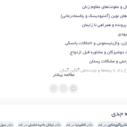
ل و عفونت‌های مقاوم زنان
ای نوین (آمنیودیسک و پلاسمادرمانی)
رونده و همراهی تا زایمان
یودی
ژن، واژینیسموس و اختلالات یائسگی
 دوشیزگان و مشاوره قبل ازدواج
رحمی و مشکلات پستان
رداد با بیمه‌ها و نوبت‌دهی آنلاین آسان.
مطالعه بیشتر
 جدی
کتروآکوپانکچر
در قم
دکتر
کلامیدیا
در قم
دکتر
تبخال ناحیه تناسلی
در قم
دکتر
سوز