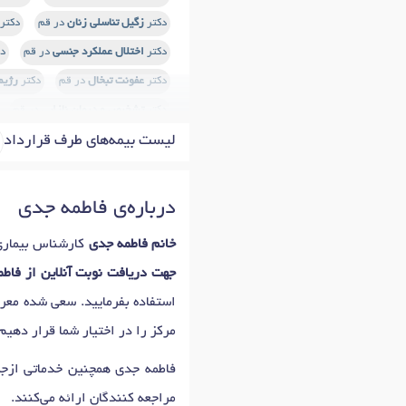
دکتر
زگیل تناسلی زنان
در قم
دکتر
دکتر
اختلال عملکرد جنسی
در قم
د
دکتر
عفونت تبخال
در قم
دکتر
رژیم
دکتر
تشخیص و درمان نازایی
در قم
دکتر
حجامت
در قم
دکتر
ویروس پاپیل
لیست بیمه‌های طرف قرارداد
دکتر
هایپر پیگمانتاسیون (تیرگی پوست
دکتر
فیبروم رحم
در قم
دکتر
یائس
درباره‌ی فاطمه جدی
دکتر
قاعدگی دردناک (دیسمنوره)
در قم
خانم فاطمه جدی
کارشناس بیماری 
دکتر
میکرونیدلینگ
در قم
دکتر
درم
جهت دریافت نوبت آنلاین از فاط
دکتر
بادکش
در قم
استفاده بفرمایید. سعی شده مع
مرکز را در اختیار شما قرار دهیم.
فاطمه جدی همچنین خدماتی ازج
مراجعه کنندگان ارائه می‌کنند.