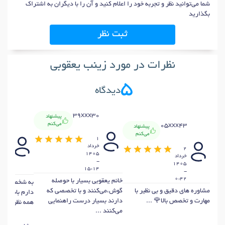
شما می‌توانید نظر و تجربه خود را اعلام کنید و آن را با دیگران به اشتراک
بگذارید
ثبت نظر
نظرات در مورد زینب یعقوبی
5
دیدگاه
39xxx30
پیشنهاد
x28
می‌کنم
05xxx43
پیشنهاد
می‌کنم
1
خرداد
27
2
1405
اردي
خرداد
-
1405
15:14
0:2
-
0:42
خانم یعقوبی بسیار با حوصله
به شخصه از ا
مشاوره های دقیق و بی نظیر با
گوش،می‌کنند و با تخصصی که
دارم بابت تم
مهارت و تخصص بالا🌹 ...
دارند بسیار درست راهنمایی
همه نظر عالی 
می‌کنند ...