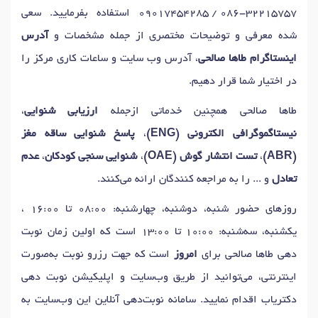
09017454285 / 086-32215757
استفاده بفرمایید. سعی
شده معرفی و توضیحات مختصری از جمله مشخصات و
آدرس
اینستاگرام طاها صالحی
، آدرس وب سایت و ساعات کاری مرکز را
در اختیار شما قرار دهیم.
طاها صالحی همچنین خدماتی ازجمله
ارزیابی شنوایی
،
نیستاگموگرافی الکترونی (ENG)
،
پاسخ شنوایی ساقه مغز
(ABR)
،
تست انتشار گوش (OAE)
،
شنوایی سنجی کودکان
،
عدم
تعادل
و ... را به مراجعه کنندگان ارائه می‌کنند.
روزهای حضور شنبه، دوشنبه، چهارشنبه: 08:00 تا 16:00 ،
یکشنبه، سه‌شنبه: 10:00 تا 13:00 است که اولین زمان نوبت
دهی طاها صالحی برای
امروز
است که جهت رزرو نوبت به‌صورت
اینترنتی، می‌توانید از طریق وب‌سایت و اپلیکیشن نوبت دهی
دکتریاب اقدام نمایید. سامانه نوبت‌دهی آنلاین این وب‌سایت به