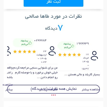
ثبت نظر
نظرات در مورد طاها صالحی
7
دیدگاه
2
02xxx84
پیشنهاد
19xxx39
پیشنهاد
می‌کنم
می‌کنم
4
24
17
ارديبهشت
ار
خرداد
1405 -
1405
18
0:23
-
من برای شنوایی سنجی مراجعه کردم
واقعا کار
15:47
خیلی خوش برخورد و با حوصله کارم
راضی بودم
بسیار کاربلد و عالی هستن ...
رو انجام دادن ...
باشه ...
مشاهده
نمایش همه نظرات (7 دیدگاه)
مشاهده بیشتر
مشاهده بیشتر
بیشتر
• • •