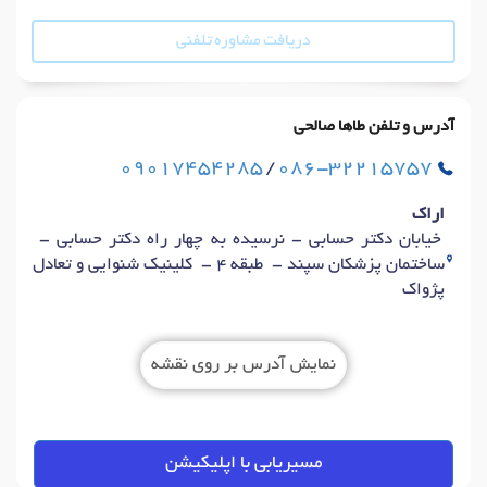
دریافت مشاوره تلفنی
آدرس و تلفن طاها صالحی
09017454285
/
086-32215757
اراک
خیابان دکتر حسابی - نرسیده به چهار راه دکتر حسابی -
ساختمان پزشکان سپند - طبقه 4 - کلینیک شنوایی و تعادل
پژواک
نمایش آدرس بر روی نقشه
مسیریابی با اپلیکیشن