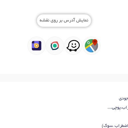
نمایش آدرس بر روی نقشه
وجودی
ب،پوچی....
اضطراب ،سوگ)