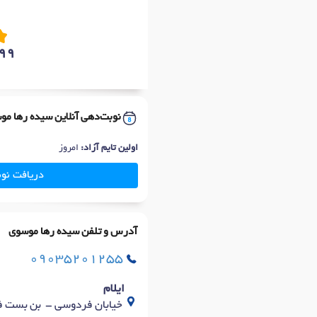
99
نوبت‌دهی آنلاین سیده رها مو
اولین تایم آزاد:
امروز
دریافت نو
آدرس و تلفن سیده رها موسوی
09035201255
ایلام
خیابان فردوسی - بن بست ف