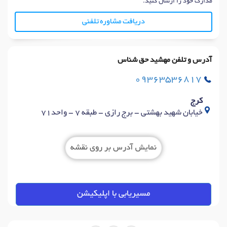
مدارک خود را ارسال کنید.
دریافت مشاوره تلفنی
آدرس و تلفن مهشید حق شناس
09363536817
کرج
خیابان شهید بهشتی - برج رازی - طبقه 7 - واحد71
نمایش آدرس بر روی نقشه
مسیریابی با اپلیکیشن