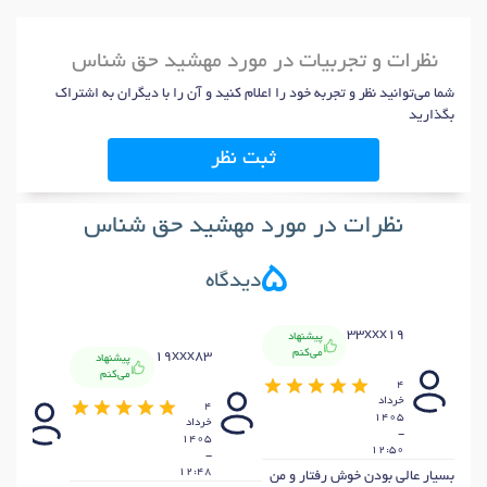
نظرات و تجربیات در مورد مهشید حق شناس
شما می‌توانید نظر و تجربه خود را اعلام کنید و آن را با دیگران به اشتراک
بگذارید
ثبت نظر
نظرات در مورد مهشید حق شناس
5
دیدگاه
33xxx19
پیشنهاد
می‌کنم
19xxx83
پیشنهاد
x10
می‌کنم
4
خرداد
4
4
1405
خرداد
-
خردا
1405
405
12:50
-
-
12:48
بسیار عالی بودن خوش رفتار و من
:43