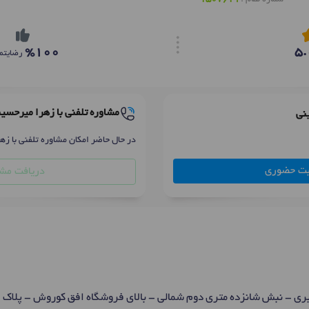
%100
5.
رضایتم
مشاوره تلفنی با زهرا میرحسی
نی
در حال حاضر امکان مشاوره تلفنی با زه
بت حضوری
دریافت مشا
نبش شانزده متری دوم شمالی - بالای فروشگاه افق کوروش - پلاک 201/1- واحد 2 - طبقه 2