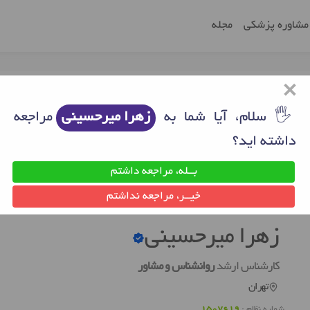
مشاوره پزشکی
مجله
×
🖐 سلام، آیا شما به
زهرا میرحسینی
مراجعه
داشته اید؟
بــله، مراجعه داشتم
ن
روانشناس خوب تهران
زهرا میرحسینی
خیــر، مراجعه نداشتم
زهرا میرحسینی
کارشناس ارشد
روانشناس و مشاور
تهران
شماره نظام :
1507619