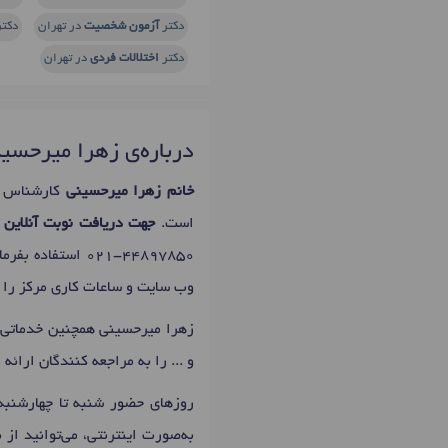
دکتر
آزمون شخصیت
در تهران
دکت
دکتر
اختلالات فردی
در تهران
درباره‌ی زهرا میرحسی
خانم زهرا میرحسینی
کارشناس ا
است.
جهت دریافت نوبت آنلاین 
021-44897850
استفاده بفرم
وب سایت و ساعات کاری مرکز را د
زهرا میرحسینی همچنین خدماتی 
و ... را به مراجعه کنندگان ارائه 
روزهای حضور شنبه تا چهارشنبه: 13:00 تا 19:00 است که اولین زمان نوبت دهی زهرا میرحسینی
به‌صورت اینترنتی، می‌توانید از