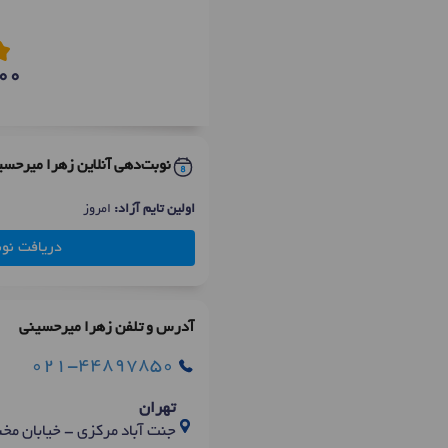
00
نوبت‌دهی آنلاین زهرا میرحسی
اولین تایم آزاد:
امروز
دریافت نو
آدرس و تلفن زهرا میرحسینی
021-44897850
تهران
جنت آباد مرکزی - خیابان مخبری - 