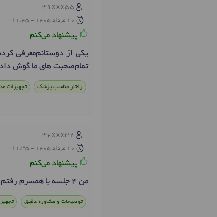
39xxx55
10 مرداد 1405 - 11:45
پیشنهاد می‌کنم
یکی از دوستانم‌معرفی کرد
تمام‌صحبت های ما گوش دادن 
رفتار مناسب پزشک
تجهیزات مد
36xxx32
10 مرداد 1405 - 11:35
پیشنهاد می‌کنم
من ۴ جلسه با همسرم رفتم واقعا هردو نفرمون ازشون راضی بودیم
توضیحات و مشاوره دقیق
تجهیز