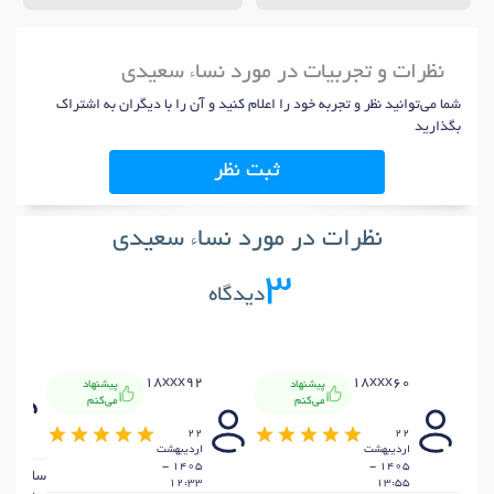
نظرات و تجربیات در مورد نساء سعیدی
شما می‌توانید نظر و تجربه خود را اعلام کنید و آن را با دیگران به اشتراک
بگذارید
ثبت نظر
نظرات در مورد نساء سعیدی
3
دیدگاه
18xxx92
18xxx60
پیشنهاد
پیشنهاد
می‌کنم
می‌کنم
22
22
ارديبهشت
ارديبهشت
1405 -
1405 -
سلام و د
12:33
13:55