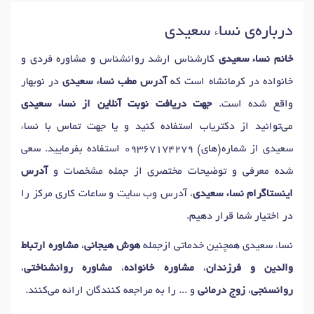
دکتر
آزمون شخصیت
در کرمانشاه
دکتر
تست پیش از ازدواج
در کرمانشاه
درباره‌ی نساء سعیدی
دکتر
آموزش مهارتهای زندگی
در کرمانشاه
دکتر
مدیریت خشم
در کرمانشاه
دکتر
اضطراب
در کرمانشاه
دکتر
رفتار درمانی
در کرمانشاه
خانم نساء سعیدی
کارشناس ارشد روانشناس و مشاوره فردی و
دکتر
مشاوره طلاق
در کرمانشاه
دکتر
حل تعارض ازدواج
در کرمانشاه
خانواده در کرمانشاه است که
آدرس مطب نساء سعیدی
در نوبهار
دکتر
مشاوره قبل ازدواج
در کرمانشاه
دکتر
تست شخصیت
در کرمانشاه
واقع شده است.
جهت دریافت نوبت آنلاین از نساء سعیدی
دکتر
اضطراب اجتماعی
در کرمانشاه
دکتر
مدیریت استرس
در کرمانشاه
می‌توانید از دکتریاب استفاده کنید و یا جهت تماس با نساء
سعیدی از شماره(های)
09367174279
استفاده بفرمایید. سعی
شده معرفی و توضیحات مختصری از جمله مشخصات و
آدرس
اینستاگرام نساء سعیدی
، آدرس وب سایت و ساعات کاری مرکز را
در اختیار شما قرار دهیم.
نساء سعیدی همچنین خدماتی ازجمله
هوش هیجانی
،
مشاوره ارتباط
والدین و فرزندان
،
مشاوره خانواده
،
مشاوره روانشناختی
،
روانسنجی
،
زوج درمانی
و ... را به مراجعه کنندگان ارائه می‌کنند.