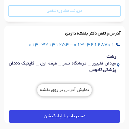
دریافت مشاوره تلفنی
آدرس و تلفن دکتر بنفشه داودی
013-32131254
-
013-32128701
رشت
میدان قلیپور _ درمانگاه نصر _ طبقه اول _
کلینیک دندان
پزشکی کادوس
نمایش آدرس بر روی نقشه
مسیریابی با اپلیکیشن