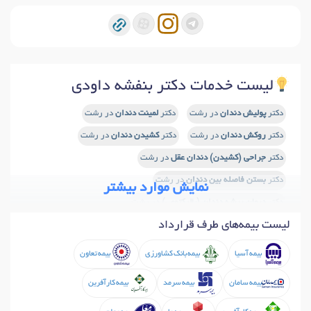
لیست خدمات دکتر بنفشه داودی
دکتر
پولیش دندان
در رشت
دکتر
لمینت دندان
در رشت
دکتر
روکش دندان
در رشت
دکتر
کشیدن دندان
در رشت
دکتر
جراحی (کشیدن) دندان عقل
در رشت
دکتر
بستن فاصله بین دندان
در رشت
نمایش موارد بیشتر
دکتر
درمان ریشه دندان (پالپکتومی)
در رشت
لیست بیمه‌های طرف قرارداد
دکتر
پروفیلاکسی دندان
در رشت
دکتر
سفید کردن دندان (بلیچینگ)
در رشت
بیمه آسیا
بیمه بانک کشاورزی
بیمه تعاون
دکتر
دندان مصنوعی
در رشت
دکتر
معاینه دندان (عمومی)
در رشت
بیمه سامان
بیمه سرمد
بیمه کارآفرین
دکتر
صاف کردن دندان
در رشت