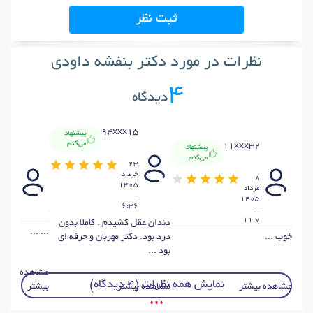
ثبت نظر
نظرات در مورد دکتر بنفشه داودی
4
دیدگاه
94xxx15
پیشنهاد
می‌کنم
11xxx32
پیشنهاد
xx76
می‌کنم
23
خرداد
8
31
1405
مرداد
ارديب
-
1405
6:36
-
8:37
11:7
دندان عقل کشیدم . کاملا بدون
... ...
خوب ...
درد بود. دکتر مهربان و حرفه ای
بود ...
مشاهده
نمایش همه نظرات (4 دیدگاه)
مشاهده بیشتر
مشاهده بیشتر
بیشتر
• • •