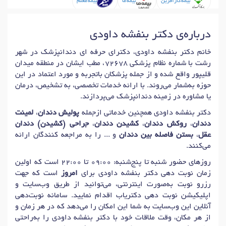
بیمه کارآفرین
بیمه ما
بیمه معلم
دکتر
جرم گیری (بروساژ) دندان
در رشت
دکتر
لیزر دندانپزشکی
در رشت
دکتر
آلوئولکتومی (جراح دندانپزشکی)
در رشت
درباره‌ی دکتر بنفشه داودی
دکتر
پرکردن دندان
در رشت
دکتر
روکش زیرکونیوم دندان
در رشت
دکتر
دندان درد
در رشت
دکتر
دندان قروچه (بروکسیسم)
در رشت
خانم دکتر بنفشه داودی، دکترای حرفه ای دندانپزشک در شهر
رشت با شماره نظام پزشکی 72678، مطب ایشان در منطقه میدان
دکتر
دندانپزشکی ترمیمی
در رشت
قلیپور واقع شده و از جمله پزشکان باتجربه و مورد اعتماد در این
دکتر
پروتزهای دندانی (پروستودانتیکس)
در رشت
حوزه به‌شمار می‌روند. با ارائه خدمات تخصصی، به تشخیص، درمان
یا مشاوره در زمینه دندانپزشک می‌پردازند.
دکتر
کامپوزیت دندان (ونیر)
در رشت
دکتر
عصب کشی دندان
در رشت
دکتر بنفشه داودی همچنین خدماتی ازجمله
پولیش دندان
،
لمینت
دکتر
پیوند استخوان ایمپلنت های دندانی
در رشت
دندان
،
روکش دندان
،
کشیدن دندان
،
جراحی (کشیدن) دندان
دکتر
ایمپلنت دندان
در رشت
دکتر
افزایش طول تاج دندان
در رشت
عقل
،
بستن فاصله بین دندان
و ... را به مراجعه کنندگان ارائه
می‌کنند.
دکتر
دندان نهفته
در رشت
دکتر
اکسپوژر دندان نهفته
در رشت
روزهای حضور شنبه تا پنج‌شنبه: 09:00 تا 22:00 است که اولین
دکتر
ایمپلنت فوری و دیجیتال دندان
در رشت
زمان نوبت دهی دکتر بنفشه داودی برای
امروز
است که جهت
دکتر
دندانپزشکی تحت بیهوشی
در رشت
رزرو نوبت به‌صورت اینترنتی، می‌توانید از طریق وب‌سایت و
اپلیکیشن نوبت دهی دکتریاب اقدام نمایید. سامانه نوبت‌دهی
آنلاین این وب‌سایت به شما این امکان را می‌دهد که در هر زمان و
از هر مکان، وقت ملاقات خود با دکتر بنفشه داودی را به‌راحتی