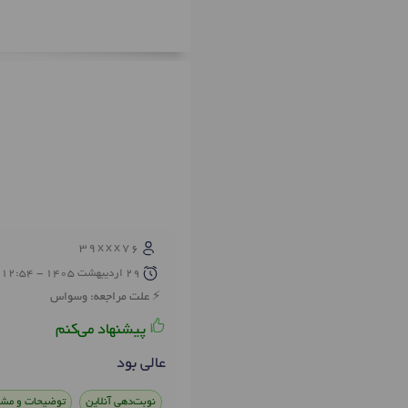
39xxx76
29 ارديبهشت 1405 - 12:54
علت مراجعه: وسواس
پیشنهاد می‌کنم
عالی بود
نوبت‌دهی آنلاین
توضیحات و مشا