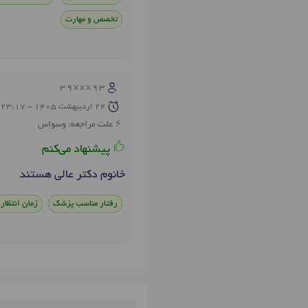
تخصص و مهارت
39xxx93
24 ارديبهشت 1405 - 23:17
علت مراجعه: وسواس
پیشنهاد می‌کنم
خانوم دکتر عالی هستند
رفتار مناسب پزشک
زمان انتظار