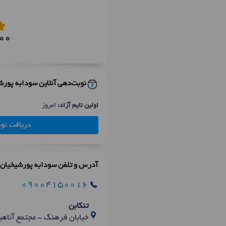
00
نوبت‌دهی آنلاین سودابه پورش
اولین تایم آزاد:
امروز
دریافت نو
آدرس و تلفن سودابه پورشیخیان
09004150016
تنکابن
خیابان فرهنگ - مجتمع آناهیتا - بلوک