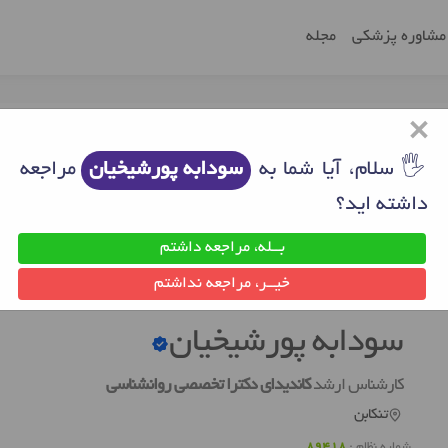
مشاوره پزشکی
مجله
×
🖐 سلام، آیا شما به
سودابه پورشیخیان
مراجعه
داشته اید؟
بــله، مراجعه داشتم
بن
روانشناس خوب تنکابن
سودابه پورشیخیان
خیــر، مراجعه نداشتم
سودابه پورشیخیان
کارشناس ارشد
کاندیدای دکترا تخصصی روانشناسی
تنکابن
شماره نظام :
89418