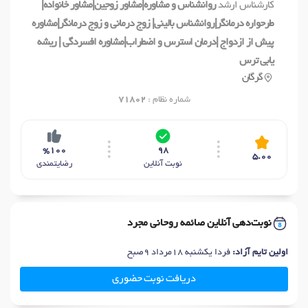
کارشناس ارشد
روانشناس و مشاوره|مشاور زوجین|مشاور خانواده|
طرحواره درمانگر|روانشناس بالینی| زوج درمانی و زوج درمانگر|مشاوره
پیش از ازدواج |درمان استرس و اضطراب|مشاوره افسردگی | ریشه
یابی ترس
گرگان
شماره نظام :
71802
%100
98
5.00
نوبت آنلاین
رضایتمندی
نوبت‌دهی آنلاین صائمه روحانی مجرد
اولین تایم آزاد:
فردا یکشنبه 18مرداد 9صبح
دریافت نوبت حضوری