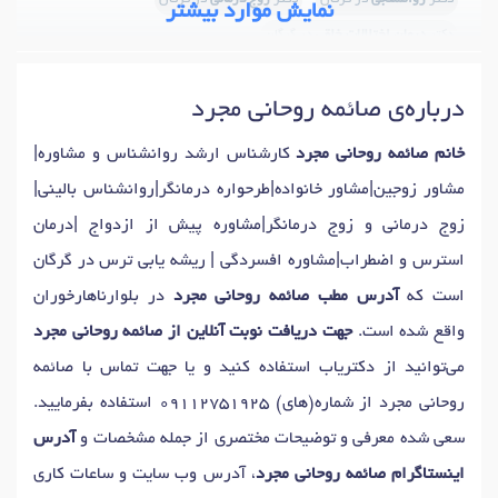
نمایش موارد بیشتر
🧩 اگر احساس می‌کنید زمان فهم عمیق‌تر خودتان رسیده، اینجا
دکتر
درمان اختلالات خلقی
در گرگان
می‌تواند نقطه شروع باشد.🗝
دکتر
درمان اختلالات یادگیری
در گرگان
درباره‌ی صائمه روحانی مجرد
دکتر
درمان اختلال سلوک
در گرگان
دکتر
اختلال نقص توجه
در گرگان
لینک کانال : ble.ir/join/6xEcSCNBLj
دکتر
اختلال نقص توجه و بیش فعالی (ADHD)
در گرگان
آیدی کانال بله : @s_roohani_psy
خانم صائمه روحانی مجرد
کارشناس ارشد روانشناس و مشاوره|
دکتر
اختلال وسواس
در گرگان
دکتر
فوبیا
در گرگان
جهت رزرو نوبت و هماهنگی از طریق بله : @f_roohani_psy
مشاور زوجین|مشاور خانواده|طرحواره درمانگر|روانشناس بالینی|
دکتر
آزمون شخصیت
در گرگان
دکتر
تست پیش از ازدواج
در گرگان
#مشاوره #روانشناس #توسعه_فردی #اضطراب #استرس
زوج درمانی و زوج درمانگر|مشاوره پیش از ازدواج |درمان
دکتر
آموزش مهارتهای زندگی
در گرگان
#هیجانات_منفی #مشاوره خانواده #مشاوره زوجین #مشاوره
استرس و اضطراب|مشاوره افسردگی | ریشه یابی ترس در گرگان
نوجوان و جوان #کلاس گروهی
دکتر
آموزش مهارتهای ارتباطی
در گرگان
دکتر
بازی درمانی
در گرگان
است که
آدرس مطب صائمه روحانی مجرد
در بلوارناهارخوران
واقع شده است.
جهت دریافت نوبت آنلاین از صائمه روحانی مجرد
می‌توانید از دکتریاب استفاده کنید و یا جهت تماس با صائمه
روحانی مجرد از شماره(های)
09112751925
استفاده بفرمایید.
سعی شده معرفی و توضیحات مختصری از جمله مشخصات و
آدرس
اینستاگرام صائمه روحانی مجرد
، آدرس وب سایت و ساعات کاری