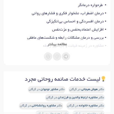
• طرحواره درمانگر
• درمان اضطراب، نشخوار فکری و فشارهای روانی
• درمان افسردگی و احساس بی‌انگیزگی
• افزایش اعتمادبه‌نفس و عزت‌نفس
• بررسی و درمان مشکلات رابطه و شکست‌های عاطفی
مطالعه بیشتر
• مشاوره در زمینه خیانت و بازسازی رابطه
• خودشناسی و رشد فردی
• توسعه فردی و ارتقای مهارت‌های زندگی
⏱ رویکردهای درمانی مورد استفاده:
لیست خدمات صائمه روحانی مجرد
روانکاوی، ACT و طرحواره‌درمانی
دکتر
هوش هیجانی
در گرگان
دکتر
مشاور نوجوان
در گرگان
🏛عضو سازمان نظام روانشناسی و مشاوره جمهوری اسلامی ایران
دکتر
مشاوره ارتباط والدین و فرزندان
در گرگان
✔️شماره نظام: 71802-ر
دکتر
مشاوره خانواده
در گرگان
دکتر
مشاوره روانشناختی
در گرگان
دکتر
روانسنجی
در گرگان
دکتر
زوج درمانی
در گرگان