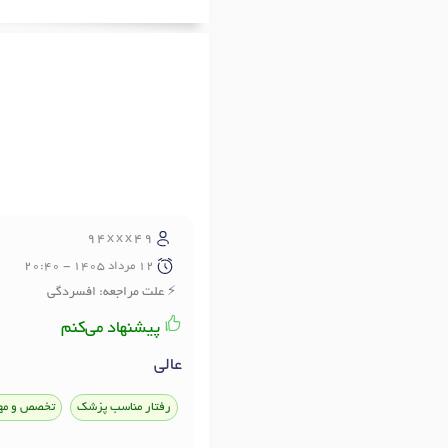
94xxx49
12 مرداد 1405 - 20:40
علت مراجعه: افسردگی
پیشنهاد می‌کنم
عالی
رفتار مناسب پزشک
تخصص و مه