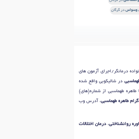
انشناختی
در گرگان
ل وسواس
در گرگان
ده درمانگر/اجرای آزمون های
هماسبی
در شالیکوبی واقع شده
 طاهره طهماسبی از شماره(های)
رام طاهره طهماسبی
، آدرس وب
وره روانشناختی
،
درمان اختلالات