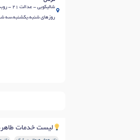
گرگان
شالیکوبی - عدالت 21 - روبه روی اداره ثبت اسناد و املاک - مجتمع یادمان - طبقه3 - واحد 29 -
روزهای شنبه،یکشنبه،سه شنبه، چهار
لیست خدمات طاهره