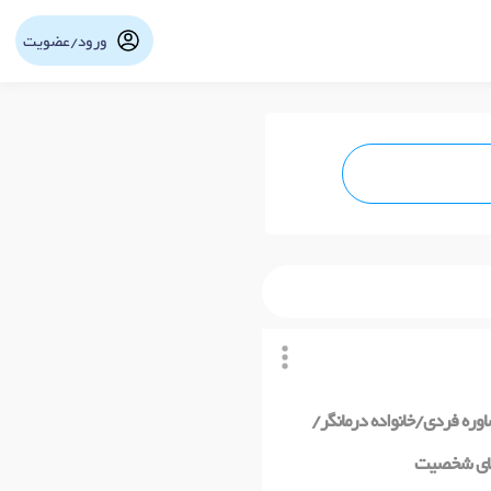
ورود/عضویت
نوبت آنلاین
ره فردی/خانواده درمانگر/
 های شخصیت