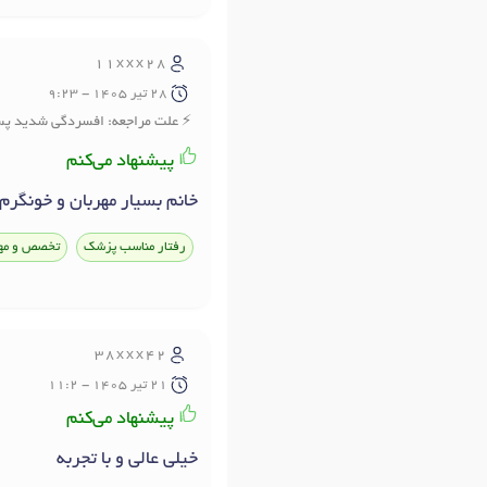
11xxx28
28 تير 1405 - 9:23
علت مراجعه: افسردگی شدید پ
پیشنهاد می‌کنم
خانم بسیار مهربان و خونگرم
رفتار مناسب پزشک
تخصص و مه
38xxx42
21 تير 1405 - 11:2
پیشنهاد می‌کنم
خیلی عالی و با تجربه