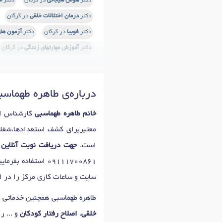
دکتر
هوش هیجانی
در گرگان
دکتر
م
دکتر
درمان اختلالات خلقی
در گرگان
دکتر
فوبیا
در گرگان
دکتر
آزمون ها
دکتر
آموزش مهارتهای زندگی
در گرگان
درباره‌ی طاهره طهماسب
خانم طاهره طهماسبی
کارشناس ار
معتبربرای کشف استعدادها،شغل
است.
جهت دریافت نوبت آنلاین 
09111700861
استفاده بفرمای
سایت و ساعات کاری مرکز را در اخ
طاهره طهماسبی همچنین خدماتی 
خلقی
،
اصلاح رفتار کودکان
و ... ر