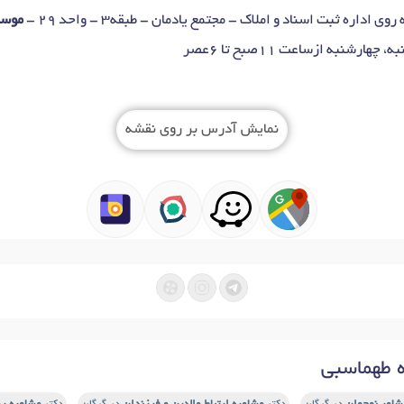
موسس
شنبه ازساعت 11صبح تا 6عصر
نمایش آدرس بر روی نقشه
 طهماسبی