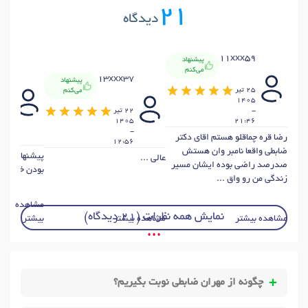
21
دیدگاه
11xxx59
پیشنهاد
x69
می‌کنم
13xxx37
پیشنهاد
25 تير
می‌کنم
16
1405
خردا
-
22 تير
405
1405
21:46
-
-
رضا قره چماقلو هستم اقای دکتر
0:0
12:56
ضابطی واقعا نامبر وان هستش
پیشنهاد می 
عالی ...
صدرصد راضی بوده ایشان مسیر
بودن خوش انر
زندگی من رو واق ...
مشاهده
نمایش همه نظرات (21 دیدگاه)
مشاهده بیشتر
مشاهده بیشتر
بیشتر
• • •
چگونه از مهران ضابطی نوبت بگیریم؟