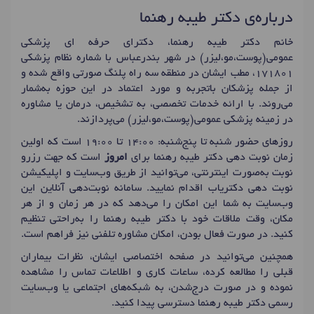
درباره‌ی دکتر طیبه رهنما
خانم دکتر طیبه رهنما، دکترای حرفه ای پزشکی
عمومی(پوست،مو،لیزر) در شهر بندرعباس با شماره نظام پزشکی
171801، مطب ایشان در منطقه سه راه پلنگ صورتی واقع شده و
از جمله پزشکان باتجربه و مورد اعتماد در این حوزه به‌شمار
می‌روند. با ارائه خدمات تخصصی، به تشخیص، درمان یا مشاوره
در زمینه پزشکی عمومی(پوست،مو،لیزر) می‌پردازند.
روزهای حضور شنبه تا پنج‌شنبه: 14:00 تا 19:00 است که اولین
زمان نوبت دهی دکتر طیبه رهنما برای
امروز
است که جهت رزرو
نوبت به‌صورت اینترنتی، می‌توانید از طریق وب‌سایت و اپلیکیشن
نوبت دهی دکتریاب اقدام نمایید. سامانه نوبت‌دهی آنلاین این
وب‌سایت به شما این امکان را می‌دهد که در هر زمان و از هر
مکان، وقت ملاقات خود با دکتر طیبه رهنما را به‌راحتی تنظیم
کنید. در صورت فعال بودن، امکان مشاوره تلفنی نیز فراهم است.
همچنین می‌توانید در صفحه اختصاصی ایشان، نظرات بیماران
قبلی را مطالعه کرده، ساعات کاری و اطلاعات تماس را مشاهده
نموده و در صورت درج‌شدن، به شبکه‌های اجتماعی یا وب‌سایت
رسمی دکتر طیبه رهنما دسترسی پیدا کنید.