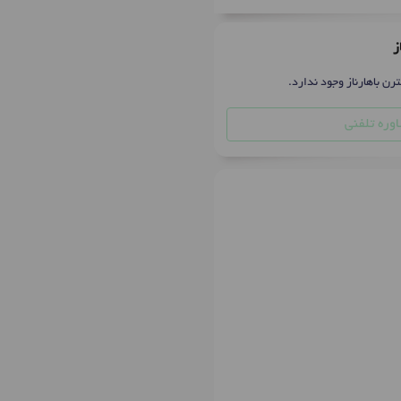
ز
رن باهارناز وجود ندارد.
وره تلفنی