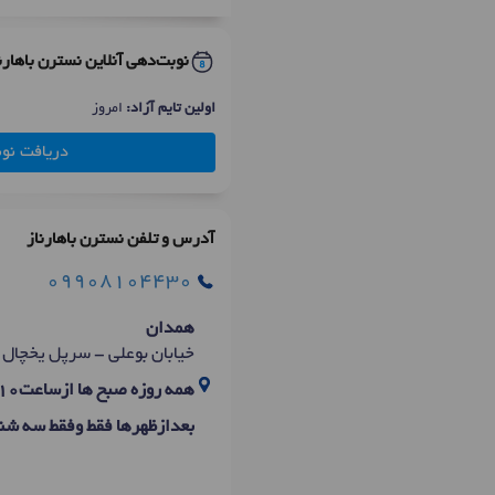
نوبت‌دهی آنلاین نسترن باهارن
اولین تایم آزاد:
امروز
دریافت نو
آدرس و تلفن نسترن باهارناز
09908104430
همدان
خیابان بوعلی - سرپل یخچال -
همه روزه صبح ها ازساعت10تا13
بعدازظهرها فقط وفقط سه شنبه ه