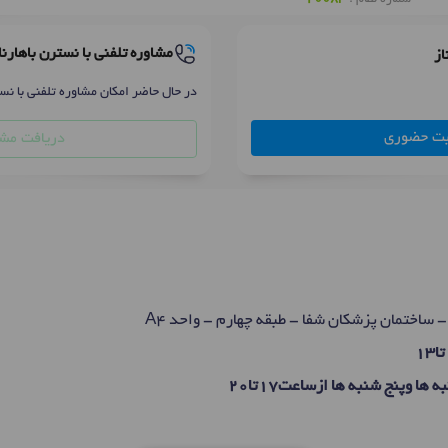
مشاوره تلفنی با نسترن باهارنا
از
در حال حاضر امکان مشاوره تلفنی با نست
بت حضوری
دریافت مشا
 ساختمان پزشکان شفا - طبقه چهارم - واحد A4
ا وپنج شنبه ها ازساعت17تا20