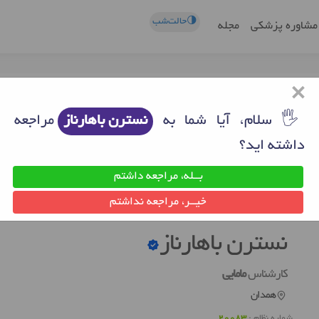
🌗حالت‌شب
مشاوره پزشکی
مجله
×
🖐 سلام، آیا شما به
نسترن باهارناز
مراجعه
داشته اید؟
بــله، مراجعه داشتم
ان
مراکز مامایی همدان
نسترن باهارناز
خیــر، مراجعه نداشتم
نسترن باهارناز
کارشناس
مامایی
همدان
شماره نظام :
20083