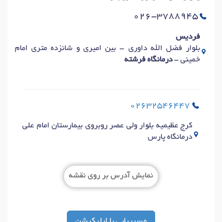
026-3788945
فردیس
بلوار فضل الله داوری - بین امیری و شانزده متری امام
خمینی -
درمانگاه فرشته
02632546447
کرج عظیمیه بلوار ولی عصر روبروی بیمارستان امام علی
درمانگاه پارس
نمایش آدرس بر روی نقشه
مسیریابی با اپلیکیشن