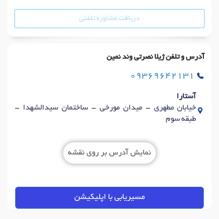
دریافت مشاوره تلفنی
آدرس و تلفن ژیلا نصرتی وند نمین
09369642131
آستارا
خیابان مطهری - میدان مورخی - ساختمان سیدالشهدا -
طبقه سوم
نمایش آدرس بر روی نقشه
مسیریابی با اپلیکیشن