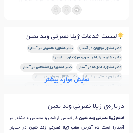
- درمان اختلالات خلقی، اضطراب واسترس، وسواس
فکری-عملی، فوبیا و هراس ها
آزمون های روان سنجی:
- آزمون شخصیت MMPI ,NEO و ...
- آزمون رغبت سنج تحصیلی، شغلی و ...
لیست خدمات ژیلا نصرتی وند نمین
رویکرد درمانی:
- طرحواره درمانی (ST)
دکتر
مشاور نوجوان
در آستارا
دکتر
مشاوره تحصیلی
در آستارا
- درمان شناختی-رفتاری (CBT)
دکتر
مشاوره ارتباط والدین و فرزندان
در آستارا
- درمان مبتنی بر پذیرش و تعهد (ACT)
دکتر
مشاوره خانواده
در آستارا
دکتر
مشاوره روانشناختی
در آستارا
دکتر
زوج درمانی
در آستارا
دکتر
اختلال وسواس
در آستارا
نمایش موارد بیشتر
دکتر
آزمون های هوش
در آستارا
دکتر
آزمون شخصیت
در آستارا
دکتر
مشاوره والدین
در آستارا
دکتر
مدیریت استرس
در آستارا
درباره‌ی ژیلا نصرتی وند نمین
دکتر
استرس
در آستارا
دکتر
مشاوره فردی
در آستارا
دکتر
روابط شغلی
در آستارا
دکتر
اختلالات فردی
در آستارا
خانم ژیلا نصرتی وند نمین
کارشناس ارشد روانشناس و مشاور در
دکتر
وسواس فکری
در آستارا
دکتر
وسواس کندن مو
در آستارا
آستارا است که
آدرس مطب ژیلا نصرتی وند نمین
در خیابان