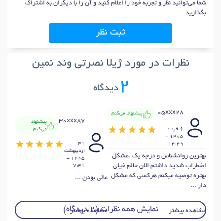
شما می‌توانید نظر و تجربه خود را اعلام کنید و آن را با دیگران به اشتراک
بگذارید
ثبت نظر
نظرات در مورد ژیلا نصرتی وند نمین
2
دیدگاه
05xxx28
پیشنهاد می‌کنم
30xxx87
پیشنهاد
می‌کنم
6 خرداد
1405 -
31
14:49
ارديبهشت
بهترین روانشناس و درجه یک .مشکل
1405 -
اضطراب شدید داشتم الان حالم خیلی
7:41
بهتره توصیه میکنم هرکسی که مشکل
عالی بودن ...
دار ...
نمایش همه نظرات (2 دیدگاه)
مشاهده بیشتر
مشاهده بیشتر