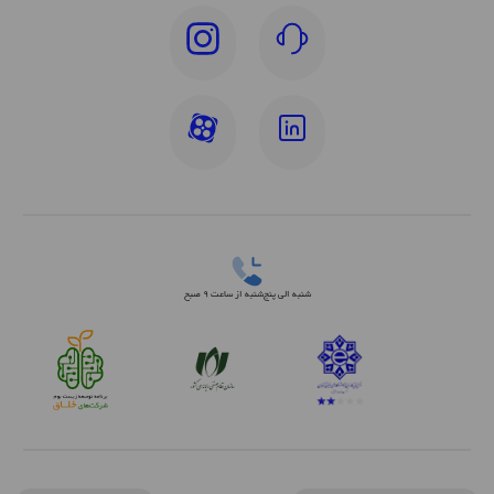
شنبه الی پنج‌شنبه از ساعت 9 صبح