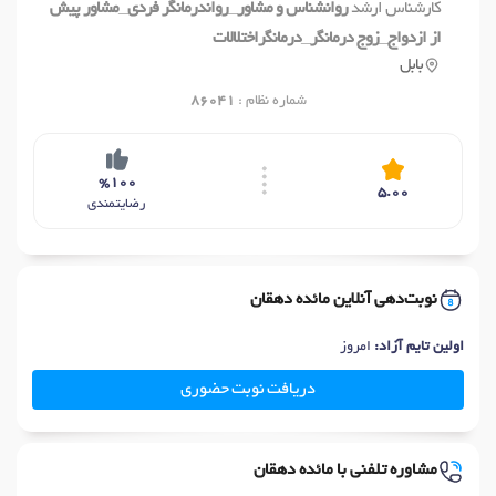
کارشناس ارشد
روانشناس و مشاور_رواندرمانگر فردی_مشاور پیش
از ازدواج_زوج درمانگر_درمانگراختلالات
بابل
شماره نظام :
86041
%100
5.00
رضایتمندی
نوبت‌دهی آنلاین مائده دهقان
اولین تایم آزاد:
امروز
دریافت نوبت حضوری
مشاوره تلفنی با مائده دهقان