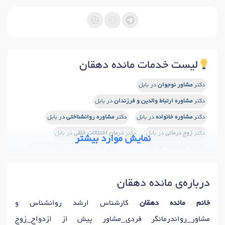
لیست خدمات مائده دهقان
دکتر
مشاور نوجوان
در بابل
دکتر
مشاوره ارتباط والدین و فرزندان
در بابل
دکتر
مشاوره خانواده
در بابل
دکتر
مشاوره روانشناختی
در بابل
دکتر
زوج درمانی
در بابل
دکتر
درمان اختلالات خلقی
در بابل
نمایش موارد بیشتر
دکتر
اصلاح رفتار کودکان
در بابل
دکتر
شیوه های تربیت فرزند
در بابل
دکتر
اختلال وسواس
در بابل
دکتر
تست پیش از ازدواج
در بابل
درباره‌ی مائده دهقان
دکتر
آموزش مهارتهای زندگی
در بابل
خانم مائده دهقان
کارشناس ارشد روانشناس و
مشاور_رواندرمانگر فردی_مشاور پیش از ازدواج_زوج