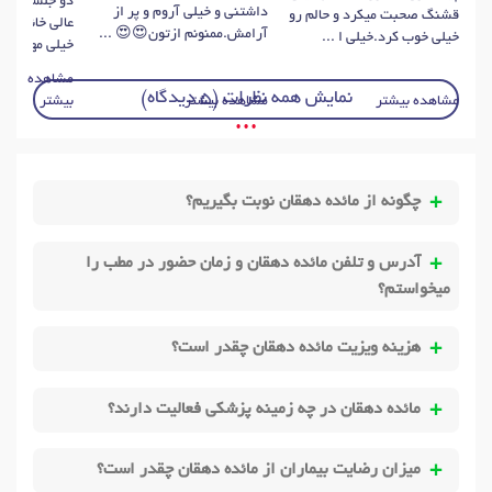
دو جلسه باتخ
داشتنی و خیلی آروم و پر از
قشنگ صحبت میکرد و حالم رو
عالی خانم دک
آرامش.ممنونم ازتون😍😍 ...
خیلی خوب کرد.خیلی ا ...
خیلی مهربونه و
مشاهده
نمایش همه نظرات (5 دیدگاه)
مشاهده بیشتر
مشاهده بیشتر
بیشتر
• • •
چگونه از مائده دهقان نوبت بگیریم؟
آدرس و تلفن مائده دهقان و زمان حضور در مطب را
میخواستم؟
هزینه ویزیت مائده دهقان چقدر است؟
مائده دهقان در چه زمینه پزشکی فعالیت دارند؟
میزان رضایت بیماران از مائده دهقان چقدر است؟