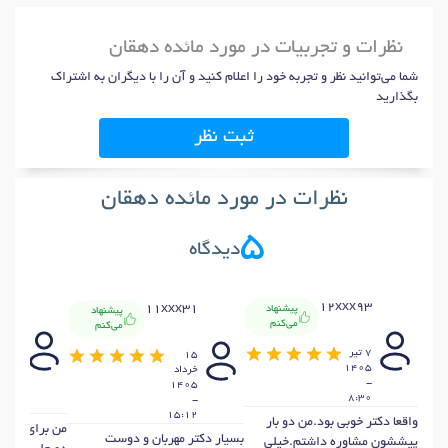
نظرات و تجربیات در مورد مائده دهقان
شما می‌توانید نظر و تجربه خود را اعلام کنید و آن را با دیگران به اشتراک
بگذارید
ثبت نظر
نظرات در مورد مائده دهقان
5
دیدگاه
x49
12xxx93
11xxx31
پیشنهاد
پیشنهاد
می‌کنم
می‌کنم
3
7 تير
15
خرداد
1405
خرداد
405
-
1405
-
8:30
-
4:40
15:12
واقعا دکتر خوبی بود.من دو بار
من برای درم
بسیار دکتر مهربان و دوست
پیششون مشاوره داشتم.خیلی