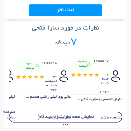
ثبت نظر
نظرات در مورد سارا فتحی
7
دیدگاه
14xxx27
پیشنهاد
0
14xxx48
پیشنهاد
می‌کنم
می‌کنم
7
9
30
خرداد
ارديبهشت
ار
1405
1405 -
-
55
19:46
23:53
عالی بود خیلی راضی هستم ...
خیلی عالی .
دارای تخصص و مهارت کافی ...
مشاهده
نمایش همه نظرات (7 دیدگاه)
مشاهده بیشتر
مشاهده بیشتر
بیشتر
• • •