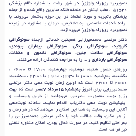
تصویربرداری(رادیولوژی) در شهر رشت با شماره نظام پزشکی
دکتر
سونوگرافی 3 بعدی 4 بعدی
در رشت
151520، مطب ایشان در منطقه فلکه صابرین واقع شده و از جمله
دکتر
سونوگرافی تیروئید
در رشت
دکتر
سونوگرافی داپلر
در رشت
پزشکان باتجربه و مورد اعتماد در این حوزه به‌شمار می‌روند. با
ارائه خدمات تخصصی، به تشخیص، درمان یا مشاوره در زمینه
دکتر
سونوگرافی شکم و لگن
در رشت
دکتر
سونوگرافی لگن
در رشت
تصویربرداری(رادیولوژی) می‌پردازند.
دکتر
سونوگرافی شکم
در رشت
دکتر
سونوگرافی رحم و تخمدان
در رشت
دکتر مرتضی محمدمیرزایی همچنین خدماتی ازجمله
سونوگرافی
دکتر
سونوگرافی واژینال
در رشت
کاروتید
،
سونوگرافی رنگی
،
سونوگرافی بیماران پیوندی
،
سونوگرافی سلامت جنین
،
سونوگرافی تاندون و عضلات
،
دکتر
سونوگرافی نوزاد و کودکان
در رشت
سونوگرافی بارداری
و ... را به مراجعه کنندگان ارائه می‌کنند.
دکتر
سونوگرافی و غربالگری nt و nb
در رشت
روزهای حضور شنبه، دوشنبه، چهارشنبه: 17:00 تا 22:00 ،
دکتر
سونوگرافی ترانس رکتال
در رشت
یکشنبه، پنج‌شنبه: 10:00 تا 12:30، 19:00 تا 22:00 ، سه‌شنبه:
دکتر
سونوگرافی بیوفیزیکال
در رشت
دکتر
سونوگرافی پستان
در رشت
20:00 تا 22:00 است که اولین زمان نوبت دهی دکتر مرتضی
محمدمیرزایی برای
امروز پنجشنبه 15مرداد 7عصر
است که جهت
دکتر
نوروسونوگرافی (سونوگرافی مغز جنین)
در رشت
رزرو نوبت به‌صورت اینترنتی، می‌توانید از طریق وب‌سایت و
اپلیکیشن نوبت دهی دکتریاب اقدام نمایید. سامانه نوبت‌دهی
آنلاین این وب‌سایت به شما این امکان را می‌دهد که در هر زمان و
از هر مکان، وقت ملاقات خود با دکتر مرتضی محمدمیرزایی را
به‌راحتی تنظیم کنید. در صورت فعال بودن، امکان مشاوره تلفنی
نیز فراهم است.