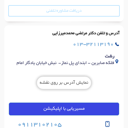
دریافت مشاوره تلفنی
آدرس و تلفن دکتر مرتضی محمدمیرزایی
013-32113190
رشت
فلکه صابرین - ابتدای پل نماز- نبش خیابان یادگار امام
نمایش آدرس بر روی نقشه
مسیریابی با اپلیکیشن
09113102105