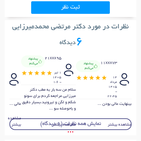
ثبت نظر
نظرات در مورد دکتر مرتضی محمدمیرزایی
6
دیدگاه
21xxx95
پیشنهاد
x54
11xxx73
پیشنهاد
می‌کنم
می‌کنم
1 تير
25
1405
14
مرداد
- 1:6
خرداد
405
1405
سلام من سه بار به مطب دکتر
-
-
میرزایی مراجعه کردم برای سونو
5:22
22:45
شکم و لگن و تیروئید،بسیار دقیق
بینهایت عالی بودن ...
عالی ...
و باحوصله سو ...
مشاهده
نمایش همه نظرات (6 دیدگاه)
مشاهده بیشتر
مشاهده بیشتر
بیشتر
• • •