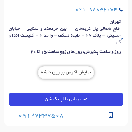
021-88836074
تهران
ظلع شمالی پل کریمخان - بین خردمند و سنایی - خیابان
حسینی - پلاک 27 - طبقه همکف - واحد 2 - کلینیک اندام
کار
روز و ساعت پذیرش: روز های زوج ساعت 15 تا 20
نمایش آدرس بر روی نقشه
مسیریابی با اپلیکیشن
09127337508