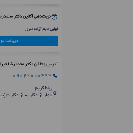
نوبت‌دهی آنلاین دکتر محمدرض
اولین تایم آزاد:
امروز
دریافت نو
آدرس و تلفن دکتر محمدرضا خیرا
09022000494
رباط کریم
بلوار آزادگان - آزادگان 3(بیاتی) - مجتمع پزشکان ابن سینا - طبقه اول