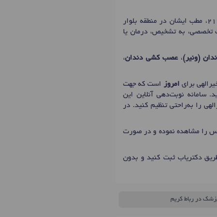
آقای دکتر محمدرضا خیرالهی، دکترای حرفه ای دندانپزشک در شهر رباط کریم با شماره نظام پزشکی 216630، مطب ایشان در منطقه بلوار
مات تخصصی، به تشخیص، درمان یا
دان (ونیر)
،
عصب کشی دندان
،
امروز
است که جهت
. سامانه نوبت‌دهی آنلاین این
هی را به‌راحتی تنظیم کنید. در
ماس را مشاهده نموده و در صورت
ریق دکتریاب ثبت کنید و بدون
پزشک در رباط کریم