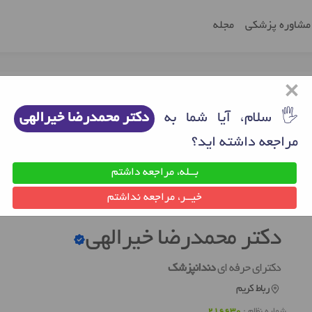
مشاوره پزشکی
مجله
×
🖐 سلام، آیا شما به
دکتر محمدرضا خیرالهی
مراجعه داشته اید؟
بــله، مراجعه داشتم
 کریم
دکتر دندانپزشک رباط کریم
دکتر محمدرضا خیرالهی
خیــر، مراجعه نداشتم
دکتر محمدرضا خیرالهی
دکترای حرفه ای
دندانپزشک
رباط کریم
شماره نظام :
216630