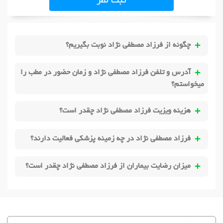
ثبت نظر
دکتر
گردن درد
در ارومیه
دکتر
مصدومیت ورزشی
در ارومیه
دکتر
آرتروز دست
در ارومیه
دکتر
آرتروز آرنج
در ارومیه
دکتر
سندرم تونل کارپال
در ارومیه
دکتر
ام اس (MS)
در ارومیه
چگونه از فرزاد مصطفی نژاد نوبت بگیریم؟
دکتر
دیسک گردن
در ارومیه
دکتر
هالوکس والگوس
در ارومیه
آدرس و تلفن فرزاد مصطفی نژاد و زمان حضور در مطب را
دکتر
تنگی کانال نخاعی
در ارومیه
دکتر
بادکش
در ارومیه
میخواستم؟
هزینه ویزیت فرزاد مصطفی نژاد چقدر است؟
فرزاد مصطفی نژاد در چه زمینه پزشکی فعالیت دارند؟
میزان رضایت بیماران از فرزاد مصطفی نژاد چقدر است؟