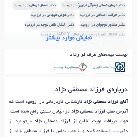
دکتر
درمان دستی (منوآل تراپی)
در ارومیه
دکتر
ماساژ درمانی
در ارومیه
دکتر
حرکات اصلاحی
در ارومیه
دکتر
هوش هیجانی
در ارومیه
دکتر
مشاور نوجوان
در ارومیه
دکتر
اختلال نقص توجه
در ارومیه
دکتر
اختلال نقص توجه و بیش فعالی (ADHD)
در ارومیه
نمایش موارد بیشتر
دکتر
اصلاح رفتار کودکان
در ارومیه
لیست بیمه‌های طرف قرارداد
دکتر
شیوه های تربیت فرزند
در ارومیه
دکتر
آموزش مهارتهای زندگی
در ارومیه
دکتر
دیسکوپاتی
در ارومیه
بیمه سلامت ایران
بیمه نیروهای مسلح
دکتر
بازی درمانی
در ارومیه
دکتر
اوتیسم
در ارومیه
دکتر
درد مزمن گردن
در ارومیه
درباره‌ی فرزاد مصطفی نژاد
دکتر
گرفتگی (اسپاسم) عضلات
در ارومیه
آقای فرزاد مصطفی نژاد
کارشناس کاردرمانی در ارومیه است که
دکتر
گرفتگی (اسپاسم) کمر
در ارومیه
آدرس مطب فرزاد مصطفی نژاد
در خیابان حسنی واقع شده است.
دکتر
گرفتگی (اسپاسم) گردن
در ارومیه
جهت دریافت نوبت آنلاین از فرزاد مصطفی نژاد
می‌توانید از
دکتر
تورتیکولی اسپاسم
در ارومیه
دکتر
اختلال نخاع
در ارومیه
دکتریاب استفاده کنید و یا جهت تماس با فرزاد مصطفی نژاد از
دکتر
آسیب تروماتیک مغز
در ارومیه
دکتر
آنوریسم مغز
در ارومیه