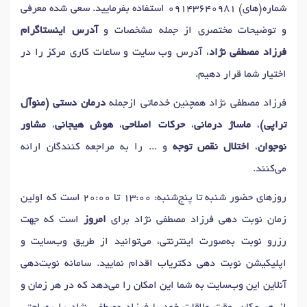
شماره(های)
09143640981
استفاده بفرمایید. سعی شده معرفی
دکتر
مشکلات کمر
در ارومیه
دکتر
ماساژ کایروپراکتیک
در ارومیه
و توضیحات مختصری از جمله مشخصات و
آدرس اینستاگرام
دکتر
درد پاشنه
در ارومیه
دکتر
درد شانه
در ارومیه
فرزاد مصطفی نژاد
، آدرس وب سایت و ساعات کاری مرکز را در
دکتر
مشکل عصبی
در ارومیه
دکتر
پارکینسون
در ارومیه
اختیار شما قرار دهیم.
دکتر
رادیکولوپاتی
در ارومیه
دکتر
سندرم پاهای بی قرار
در ارومیه
دکتر
کندی حرکت (برادیکینزی)
در ارومیه
دکتر
سکته مغزی
در ارومیه
فرزاد مصطفی نژاد همچنین خدماتی ازجمله
درمان دستی (منوآل
دکتر
سندروم تورت و تیک عصبی
در ارومیه
تراپی)
،
ماساژ درمانی
،
حرکات اصلاحی
،
هوش هیجانی
،
مشاور
دکتر
اختلال حرکتی (لرزش)
در ارومیه
نوجوان
،
اختلال نقص توجه
و ... را به مراجعه کنندگان ارائه
دکتر
توانبخشی سکته مغزی
در ارومیه
دکتر
عدم تعادل
در ارومیه
می‌کنند.
دکتر
رادیکولوپاتی گردن
در ارومیه
دکتر
شارکوت ماری توث
در ارومیه
روزهای حضور شنبه تا پنج‌شنبه: 13:00 تا 20:00 است که اولین
دکتر
درد پا
در ارومیه
زمان نوبت دهی فرزاد مصطفی نژاد برای
امروز
است که جهت
دکتر
درد استخوان لگن و باسن (کرنش گلوتئال)
در ارومیه
رزرو نوبت به‌صورت اینترنتی، می‌توانید از طریق وب‌سایت و
دکتر
آسیب کشاله ران
در ارومیه
اپلیکیشن نوبت دهی دکتریاب اقدام نمایید. سامانه نوبت‌دهی
دکتر
روماتیسم مفصلی (آرتریت روماتوئید)
در ارومیه
آنلاین این وب‌سایت به شما این امکان را می‌دهد که در هر زمان و
دکتر
دیستروفی عضلانی
در ارومیه
دکتر
پیریفورمیس
در ارومیه